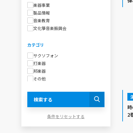
弾
楽器事業
CD・DVD
製品情報
文化箏
音楽教育
文化箏音楽振興会
シリーズ
全音ピアノライブラリー
カテゴリ
全音ピアノピース
サクソフォン
わかーるシリーズ
打楽器
アルフレッド：ピアノライブラリー
邦楽器
ピアノ・アドヴェンチャー
その他
ギロック
リコーダー
あぷり～れ
文化箏
きらきらピアノ
検索する
ピアノ・クルーズ
時
スタジオジブリ曲集
2
条件をリセットする
全音ピアノ連弾レパートリー
おもしろピアノ連弾ミックス