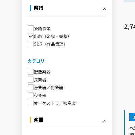
楽譜
2,7
楽譜事業
出版（楽譜・書籍）
C&R（作品管理）
カテゴリ
鍵盤楽器
弦楽器
管楽器／打楽器
和楽器
オーケストラ／吹奏楽
アンサンブル／室内楽
声楽／合唱
楽器
音楽教育
ヘ
書籍