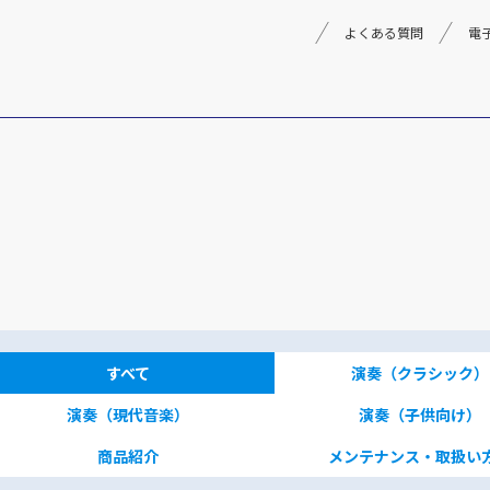
よくある質問
電
理念
採用情報
楽器事業
製品
音楽教育
文化箏音楽振興会
すべて
演奏（クラシック）
演奏（現代音楽）
演奏（子供向け）
商品紹介
メンテナンス・取扱い