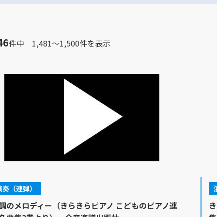
46
件中 1,481～1,500件を表示
演奏（連弾）
調のメロディー（きらきらピアノ こどものピアノ連
き