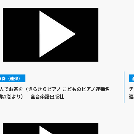
演奏（連弾）
人でお茶を（きらきらピアノ こどものピアノ連弾名
チ
集2巻より） 全音楽譜出版社
連