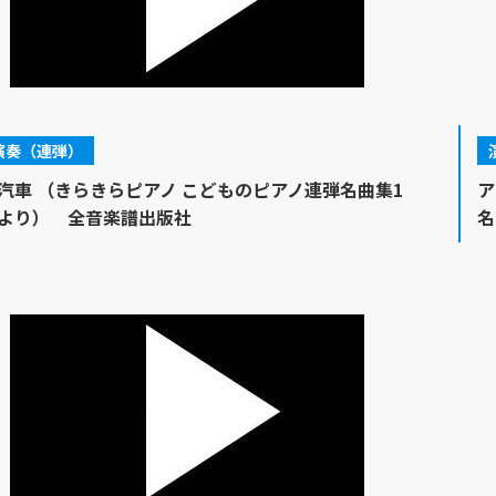
演奏（連弾）
汽車 （きらきらピアノ こどものピアノ連弾名曲集1
ア
より） 全音楽譜出版社
名