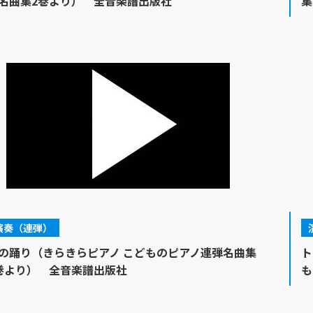
名曲集2巻より） 全音楽譜出版社
集
演奏（連弾）
の踊り（きらきらピアノ こどものピアノ連弾名曲集
ト
巻より） 全音楽譜出版社
も