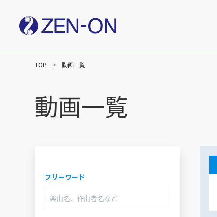
TOP
動画一覧
社長メッセージ
企業
楽譜事業
動画一覧
出版（全音楽譜出版社）
出版（カワイ出版）
C&R（作品管理）
フリーワード