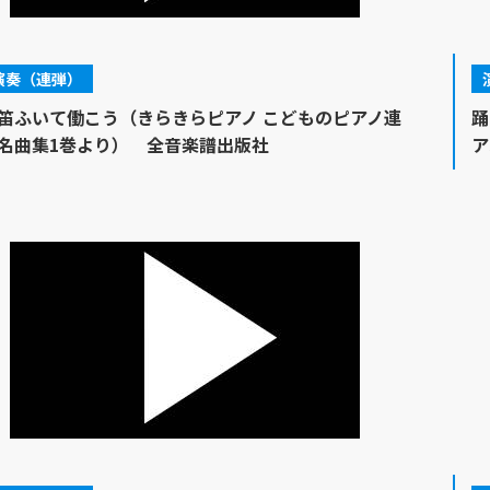
演奏（連弾）
笛ふいて働こう（きらきらピアノ こどものピアノ連
踊
名曲集1巻より） 全音楽譜出版社
ア