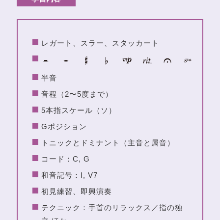
レガート、スラー、スタッカート
半音
音程（2〜5度まで）
5本指スケール（ソ）
Gポジション
トニックとドミナント（主音と属音）
コード：C, G
和音記号：I, V7
初見練習、即興演奏
テクニック：手首のリラックス／指の独