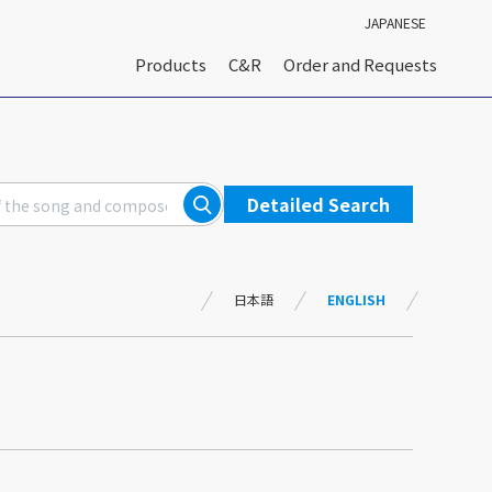
JAPANESE
Products
C&R
Order and Requests
Detailed Search
日本語
ENGLISH