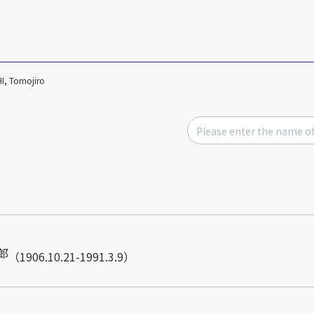
I, Tomojiro
郎
（1906.10.21-1991.3.9）