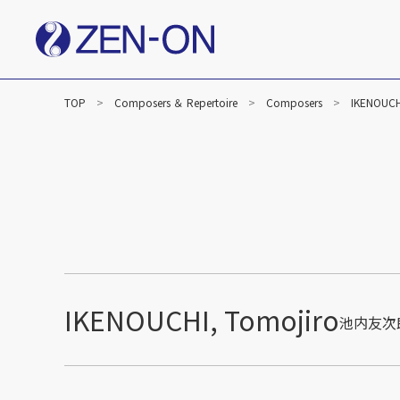
TOP
Composers ＆ Repertoire
Composers
IKENOUCH
IKENOUCHI, Tomojiro
池内友次