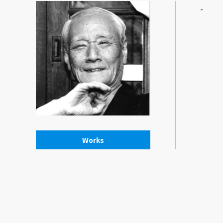
-
Works