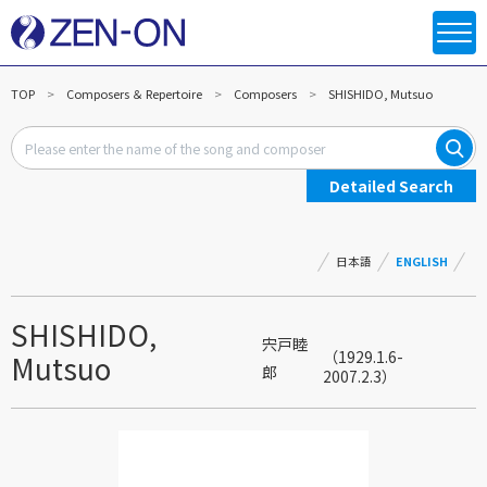
TOP
Composers ＆ Repertoire
Composers
SHISHIDO, Mutsuo
Detailed Search
日本語
ENGLISH
SHISHIDO,
宍戸睦
（1929.1.6-
Mutsuo
郎
2007.2.3）