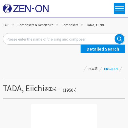
TOP
Composers ＆ Repertoire
Composers
TADA, Eiichi
Detailed Search
日本語
ENGLISH
TADA, Eiichi
多田栄一
（1950-）