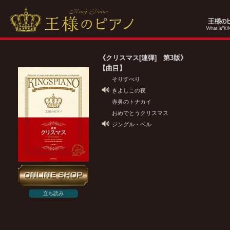
《クリスマス[連弾] 第3版》
【曲目】
そりすべり
きよしこの夜
赤鼻のトナカイ
おめでとうクリスマス
ジングル・ベル
立ち読み