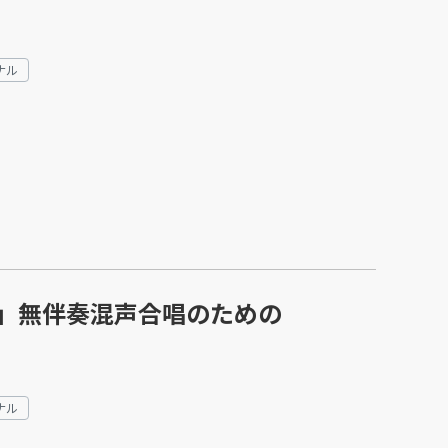
ナル
」無伴奏混声合唱のための
ナル