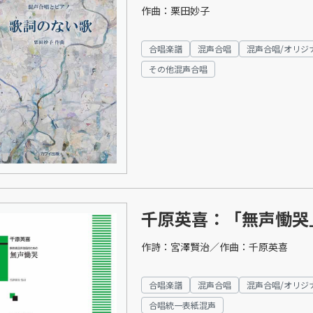
作曲：栗田妙子
合唱楽譜
混声合唱
混声合唱/オリジ
その他混声合唱
千原英喜：「無声慟哭
作詩：宮澤賢治／作曲：千原英喜
合唱楽譜
混声合唱
混声合唱/オリジ
合唱統一表紙混声