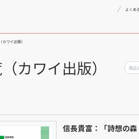
よくあ
（カワイ出版）
理念
採用情報
楽器事業
覧（カワイ出版）
製品
音楽教育
文化箏音楽振興会
信長貴富：「詩想の森