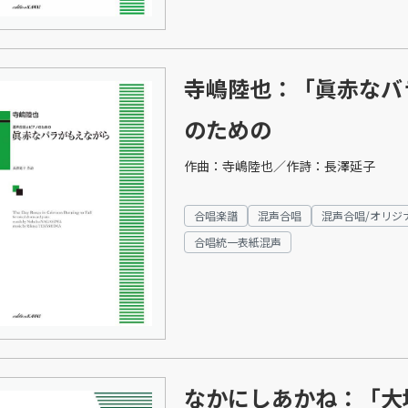
寺嶋陸也：「眞赤なバ
のための
作曲：寺嶋陸也／作詩：長澤延子
合唱楽譜
混声合唱
混声合唱/オリジ
合唱統一表紙混声
なかにしあかね：「大