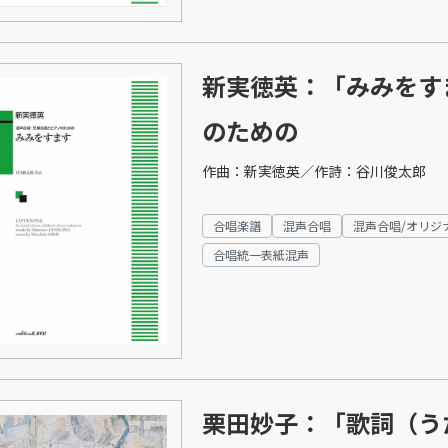
新実徳英：「みみをす
のための
作曲：新実徳英／作詩：谷川俊太郎
合唱楽譜
混声合唱
混声合唱/オリジ
合唱統一表紙混声
栗田妙子：「歌詞（う