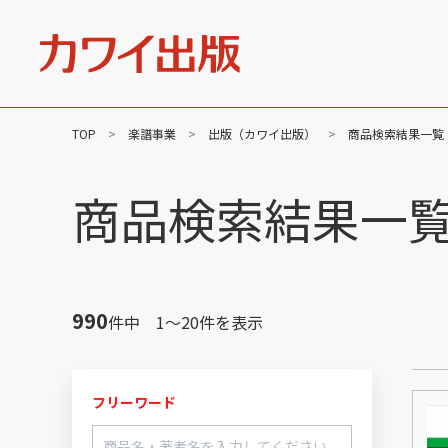
TOP
楽譜事業
出版（カワイ出版）
商品検索結果一覧
社長メッセージ
企業
楽譜事業
商品検索結果一
出版（全音楽譜出版社）
出版（カワイ出版）
C&R（作品管理）
990
件中 1～20件を表示
フリーワード