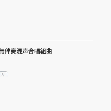
無伴奏混声合唱組曲
ナル