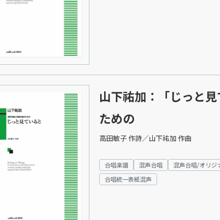
山下祐加：「じっと見
ための
高田敏子 作詩／山下祐加 作曲
合唱楽譜
混声合唱
混声合唱/オリジ
合唱統一表紙混声