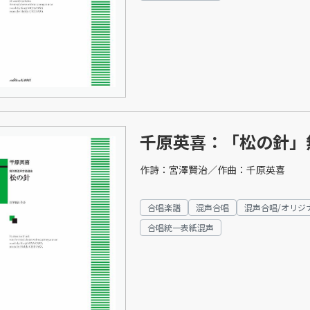
千原英喜：「松の針」
作詩：宮澤賢治／作曲：千原英喜
合唱楽譜
混声合唱
混声合唱/オリジ
合唱統一表紙混声