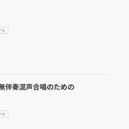
ナル
無伴奏混声合唱のための
ナル