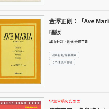
金澤正剛：「Ave M
唱版
編曲:校訂・監修:金澤正剛
混声合唱/編纂曲集
その他混声合唱
学生合唱のための