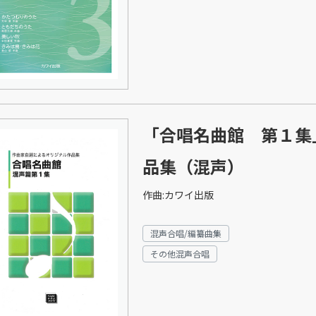
「合唱名曲館 第１集
品集（混声）
作曲:カワイ出版
混声合唱/編纂曲集
その他混声合唱