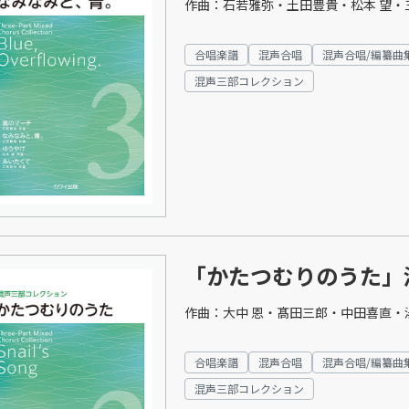
作曲：石若雅弥・土田豊貴・松本 望・
合唱楽譜
混声合唱
混声合唱/編纂曲
混声三部コレクション
「かたつむりのうた」
作曲：大中 恩・髙田三郎・中田喜直・
合唱楽譜
混声合唱
混声合唱/編纂曲
混声三部コレクション