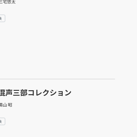
三宅悠太
集
混声三部コレクション
湯山 昭
集