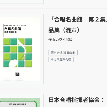
「合唱名曲館 第２集
品集（混声）
作曲:カワイ出版
混声合唱/編纂曲集
その他混声合唱
日本合唱指揮者協会：