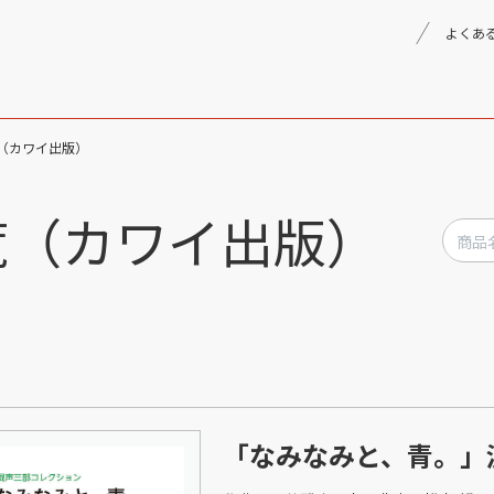
よくあ
（カワイ出版）
理念
採用情報
楽器事業
覧（カワイ出版）
製品
音楽教育
文化箏音楽振興会
「なみなみと、青。」