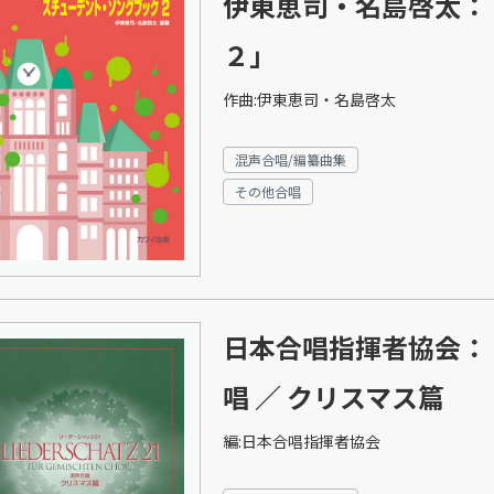
伊東恵司・名島啓太：
２」
作曲:伊東恵司・名島啓太
混声合唱/編纂曲集
その他合唱
日本合唱指揮者協会：
唱 ／ クリスマス篇
編:日本合唱指揮者協会