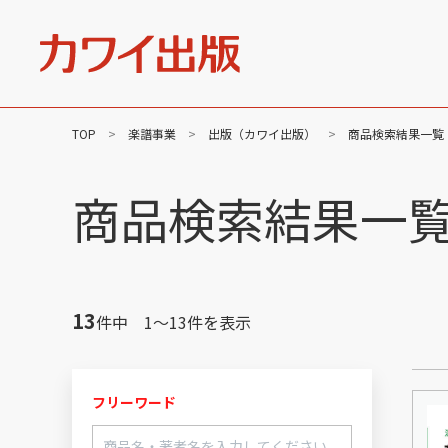
TOP
楽譜事業
出版（カワイ出版）
商品検索結果一覧
社長メッセージ
企業
楽譜事業
商品検索結果一
出版（全音楽譜出版社）
出版（カワイ出版）
C&R（作品管理）
13
件中 1～13件を表示
フリーワード