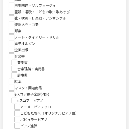
声楽関連・ソルフェージュ
童謡・唱歌・こどもの歌・歌あそび
弦・吹奏・打楽器・アンサンブル
楽器入門・曲集
邦楽
ノート・ダイアリー・ドリル
電子オルガン
企画出版
音楽書
音楽書
音楽理論・実用書
辞事典
絵本
マスク・関連商品
eスコア電子楽譜(PDF)
eスコア ピアノ
アニメ ピアノソロ
こどもたちへ（オリジナルピアノ曲）
ポピュラーピアノ
ピアノ連弾