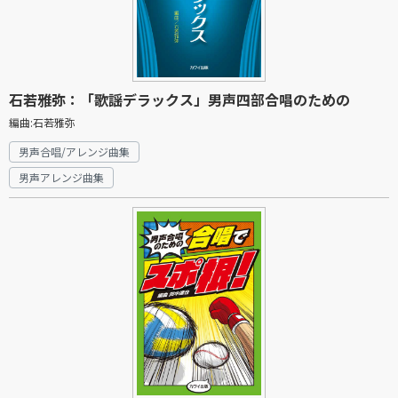
石若雅弥：「歌謡デラックス」男声四部合唱のための
編曲:石若雅弥
男声合唱/アレンジ曲集
男声アレンジ曲集