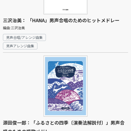
三沢治美： 「HANA」男声合唱のためのヒットメドレー
編曲:三沢治美
男声合唱/アレンジ曲集
男声アレンジ曲集
源田俊一郎：「ふるさとの四季〔演奏法解説付〕」男声合