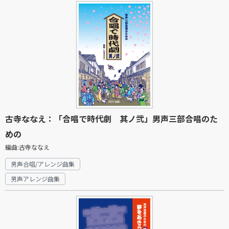
古寺ななえ：「合唱で時代劇 其ノ弐」男声三部合唱のた
めの
編曲:古寺ななえ
男声合唱/アレンジ曲集
男声アレンジ曲集