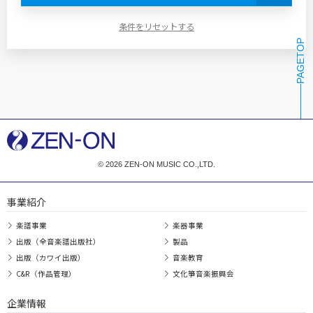
音物語コレクション
条件をリセットする
王様のピアノ
全音ピアノピース〔ポピュラー〕
PAGETOP
「なんか弾いて」シリーズ
ジャズで楽しむ名曲シリーズ
ジャズるピアノ
おとなの定番レパートリー100
ピアノ倶楽部
ズルいピアノ
アニメ･オン･ピアノ
CD付 ヴァイオリンで奏でるシリーズ
© 2026 ZEN-ON MUSIC CO.,LTD.
朝練シリーズ
須川展也サクソフォン=コレクション
事業紹介
CD付 アルトサックスで奏でるシリーズ
楽譜事業
楽器事業
和楽器ピース
出版（全音楽譜出版社）
製品
合唱ライブラリー
新沢としひこプロデュース
出版（カワイ出版）
音楽教育
C&R（作品管理）
文化箏音楽振興会
企業情報