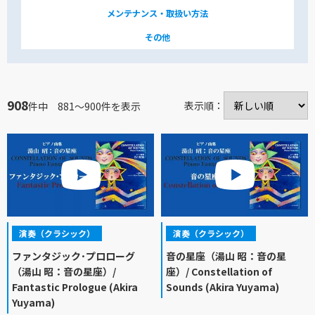
メンテナンス・取扱い方法
その他
908
表示順：
件中 881～900件を表示
演奏（クラシック）
演奏（クラシック）
ファンタジック･プロローグ
音の星座（湯山 昭：音の星
（湯山 昭：音の星座）/
座）/ Constellation of
Fantastic Prologue (Akira
Sounds (Akira Yuyama)
Yuyama)