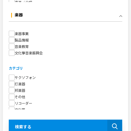
声楽／合唱
音楽教育
楽器
書籍
CD・DVD
文化箏
楽器事業
製品情報
シリーズ
音楽教育
全音ピアノライブラリー
文化箏音楽振興会
全音ピアノピース
わかーるシリーズ
カテゴリ
アルフレッド：ピアノライブラリー
サクソフォン
ピアノ・アドヴェンチャー
打楽器
ギロック
邦楽器
あぷり～れ
その他
きらきらピアノ
リコーダー
ピアノ・クルーズ
文化箏
スタジオジブリ曲集
全音ピアノ連弾レパートリー
おもしろピアノ連弾ミックス
検索する
ふぁみれん