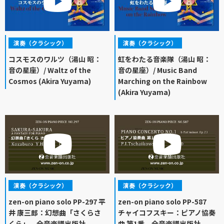
演奏（クラシック）
演奏（クラシック）
コスモスのワルツ（湯山 昭：
虹をわたる音楽隊（湯山 昭：
音の星座）/ Waltz of the
音の星座）/ Music Band
Cosmos (Akira Yuyama)
Marching on the Rainbow
(Akira Yuyama)
演奏（クラシック）
演奏（クラシック）
zen-on piano solo PP-297 平
zen-on piano solo PP-587
井 康三郎：幻想曲「さくらさ
チャイコフスキー：ピアノ協奏
くら」 全音楽譜出版社
曲 第1番 全音楽譜出版社