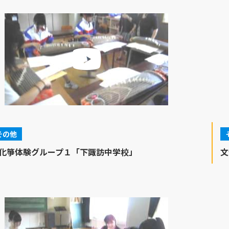
その他
化箏体験グループ１「下諏訪中学校」
文