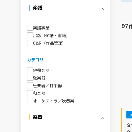
楽譜
97
楽譜事業
出版（楽譜・書籍）
C&R（作品管理）
カテゴリ
鍵盤楽器
弦楽器
管楽器／打楽器
和楽器
オーケストラ／吹奏楽
アンサンブル／室内楽
声楽／合唱
楽器
音楽教育
文
書籍