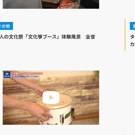
その他
人の文化祭「文化箏ブース」体験風景 全音
タ
カ