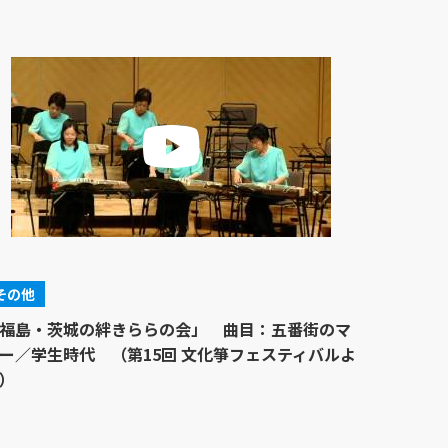
その他
福島・茨城の絆きららの会」 曲目：五番街のマ
ー／学生時代 （第15回 文化箏フェスティバルよ
）