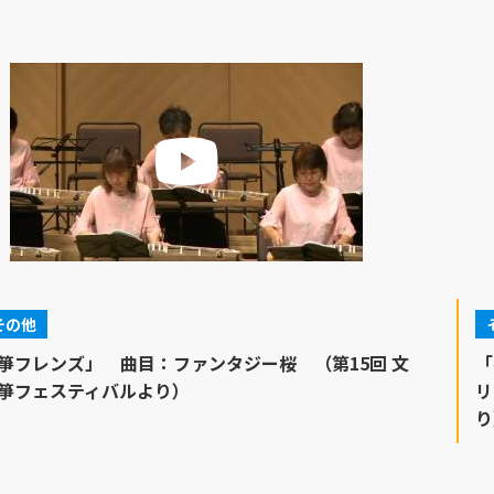
その他
箏フレンズ」 曲目：ファンタジー桜 （第15回 文
「
箏フェスティバルより）
リ
り