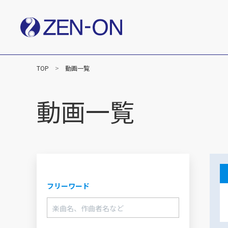
TOP
動画一覧
社長メッセージ
企業
楽譜事業
動画一覧
出版（全音楽譜出版社）
出版（カワイ出版）
C&R（作品管理）
フリーワード