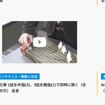
音
る
メンテナンス・取扱い方法
化箏 1弦を中指(3)、5弦を親指(1)で同時に弾く（合
A
せ爪） 全音
（