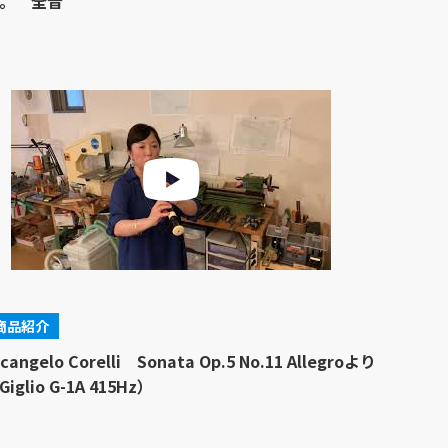
。 全音
商品紹介
rcangelo Corelli Sonata Op.5 No.11 Allegroより
Giglio G-1A 415Hz）