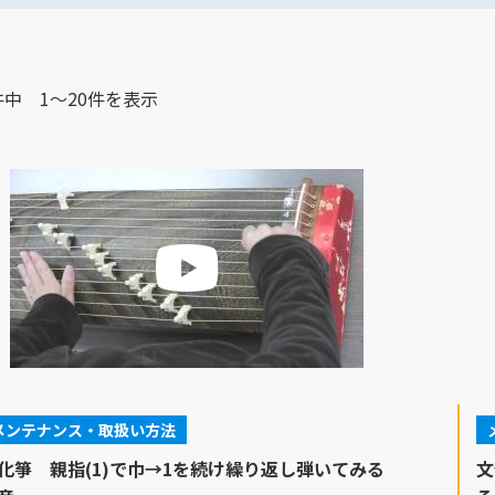
件中 1～20件を表示
メンテナンス・取扱い方法
化箏 親指(1)で巾→1を続け繰り返し弾いてみる
文