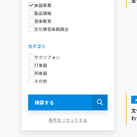
全
楽器事業
CD・DVD
製品情報
文化箏
音楽教育
文化箏音楽振興会
シリーズ
全音ピアノライブラリー
カテゴリ
全音ピアノピース
サクソフォン
わかーるシリーズ
打楽器
アルフレッド：ピアノライブラリー
邦楽器
ピアノ・アドヴェンチャー
その他
ギロック
リコーダー
あぷり～れ
文化箏
きらきらピアノ
検索する
ピアノ・クルーズ
文
スタジオジブリ曲集
わ
条件をリセットする
全音ピアノ連弾レパートリー
おもしろピアノ連弾ミックス