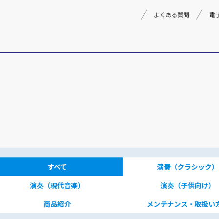
よくある質問
電
理念
採用情報
楽器事業
製品
音楽教育
文化箏音楽振興会
すべて
演奏（クラシック）
演奏（現代音楽）
演奏（子供向け）
商品紹介
メンテナンス・取扱い