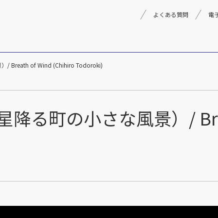
よくある質問
電
 of Wind (Chihiro Todoroki)
理念
採用情報
楽器事業
製品
音楽教育
の小さな風景）/ Breath of
文化箏音楽振興会