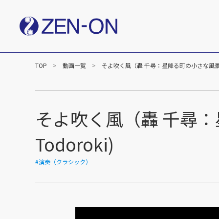
TOP
動画一覧
そよ吹く風（轟 千尋：星降る町の小さな風景）/ Breath
社長メッセージ
企業
楽譜事業
出版（全音楽譜出版社）
出版（カワイ出版）
そよ吹く風（轟 千尋：星降る町
C&R（作品管理）
Todoroki)
#演奏（クラシック）