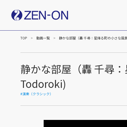
TOP
動画一覧
静かな部屋（轟 千尋：星降る町の小さな風景）/ Quiet
社長メッセージ
企業
楽譜事業
出版（全音楽譜出版社）
出版（カワイ出版）
静かな部屋（轟 千尋：星降る
C&R（作品管理）
Todoroki)
#演奏（クラシック）