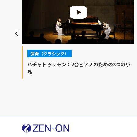
演奏（クラシック）
／
ハチャトゥリャン：2台ピアノのための3つの小
品