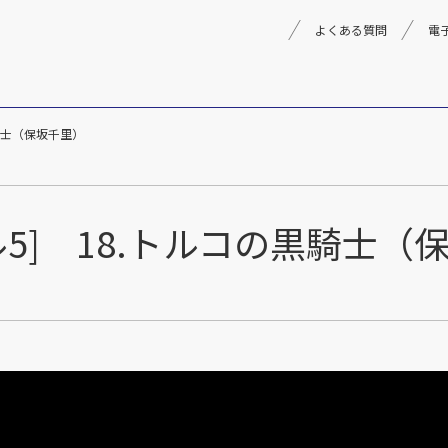
よくある質問
電
黒騎士（保坂千里）
理念
採用情報
楽器事業
製品
音楽教育
5] 18.トルコの黒騎士（
文化箏音楽振興会