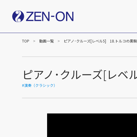
TOP
動画一覧
ピアノ･クルーズ[レベル5] 18.トルコの
社長メッセージ
企業
楽譜事業
出版（全音楽譜出版社）
出版（カワイ出版）
ピアノ･クルーズ[レベル
C&R（作品管理）
#演奏（クラシック）