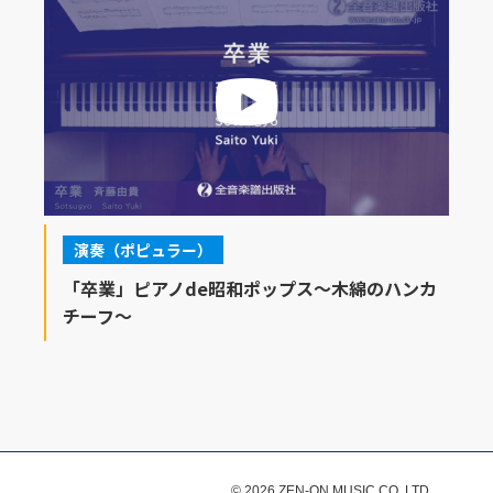
演奏（ポピュラー）
「卒業」ピアノde昭和ポップス～木綿のハンカ
チーフ～
© 2026 ZEN-ON MUSIC CO.,LTD.