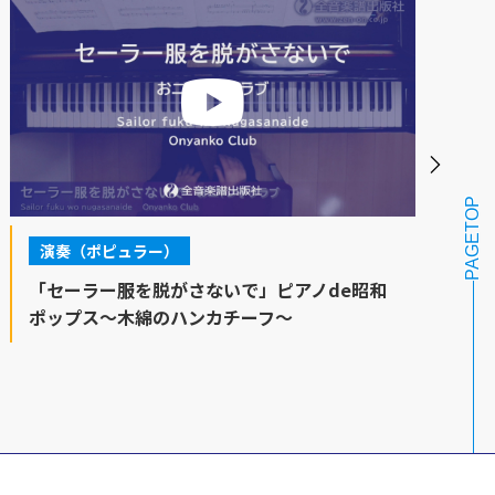
PAGETOP
演奏（ポピュラー）
「セーラー服を脱がさないで」ピアノde昭和
ポップス～木綿のハンカチーフ～