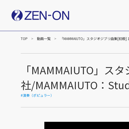
TOP
動画一覧
「MAMMAIUTO」スタジオジブリ曲集[初級] 1 全音楽譜
社長メッセージ
企業
楽譜事業
出版（全音楽譜出版社）
出版（カワイ出版）
「MAMMAIUTO」ス
C&R（作品管理）
社/MAMMAIUTO：Studio 
#演奏（ポピュラー）