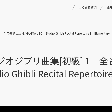
よくある質問
電
出版社/MAMMAIUTO：Studio Ghibli Recital Repertoire 1 Elementary
理念
採用情報
楽器事業
製品
音楽教育
タジオジブリ曲集[初級] 1 
文化箏音楽振興会
Ghibli Recital Repertoir