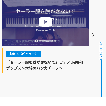
PAGETOP
演奏（ポピュラー）
「セーラー服を脱がさないで」ピアノde昭和
ポップス～木綿のハンカチーフ～