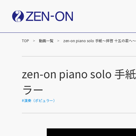
TOP
動画一覧
zen-on piano solo 手紙～拝啓 十五
社長メッセージ
企業
楽譜事業
出版（全音楽譜出版社）
出版（カワイ出版）
zen-on piano 
C&R（作品管理）
ラー
#演奏（ポピュラー）