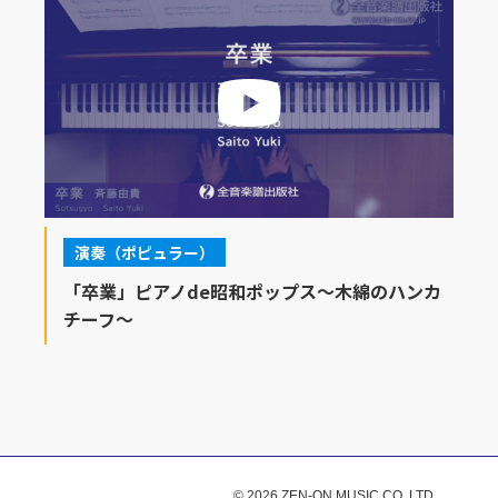
演奏（ポピュラー）
「卒業」ピアノde昭和ポップス～木綿のハンカ
チーフ～
© 2026 ZEN-ON MUSIC CO.,LTD.