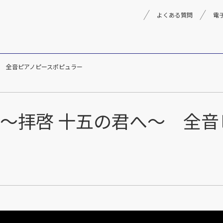
よくある質問
電
の君へ～ 全音ピアノピースポピュラー
理念
採用情報
楽器事業
製品
音楽教育
solo 手紙～拝啓 十五の君へ～
文化箏音楽振興会