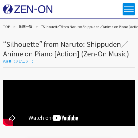
TOP
動画一覧
“Silhouette” from Naruto: Shippuden／Anime on Piano [Acti
“Silhouette” from Naruto: Shippuden／
Anime on Piano [Action] (Zen-On Music)
#演奏（ポピュラー）