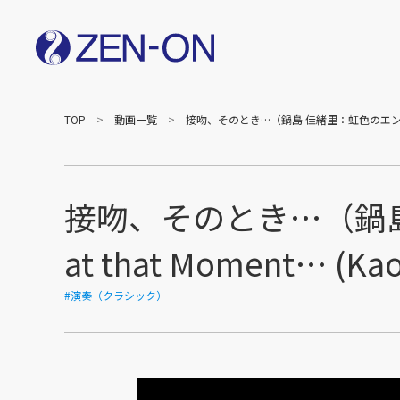
TOP
動画一覧
接吻、そのとき…（鍋島 佳緒里：虹色のエンドロール）より /
社長メッセージ
企業
楽譜事業
出版（全音楽譜出版社）
出版（カワイ出版）
接吻、そのとき…（鍋島 佳
C&R（作品管理）
at that Moment… (Kao
#演奏（クラシック）