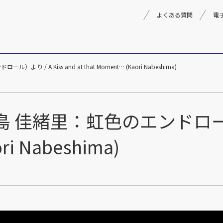
よくある質問
電
 A Kiss and at that Moment… (Kaori Nabeshima)
理念
採用情報
楽器事業
製品
音楽教育
緒里：虹色のエンドロール）より
文化箏音楽振興会
ri Nabeshima)