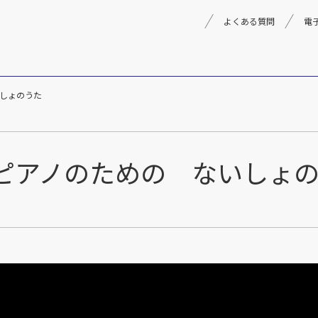
よくある質問
電
しょのうた
理念
採用情報
楽器事業
製品
音楽教育
ピアノのための ないしょ
文化箏音楽振興会