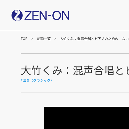
TOP
動画一覧
大竹くみ：混声合唱とピアノのための ない
社長メッセージ
企業
楽譜事業
出版（全音楽譜出版社）
出版（カワイ出版）
大竹くみ：混声合唱と
C&R（作品管理）
#演奏（クラシック）