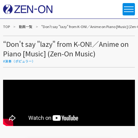
TOP
動画一覧
“Don't say "lazy" from K-ON!／Anime on Piano [Music] (Zen-
“Don't say "lazy" from K-ON!／Anime on
Piano [Music] (Zen-On Music)
#演奏（ポピュラー）