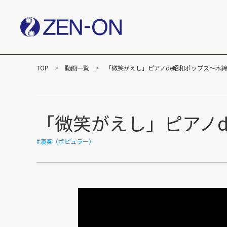
TOP
動画一覧
「微笑がえし」ピアノde昭和ポップス～木
社長メッセージ
企業
楽譜事業
出版（全音楽譜出版社）
出版（カワイ出版）
「微笑がえし」ピアノ
C&R（作品管理）
#演奏（ポピュラー）