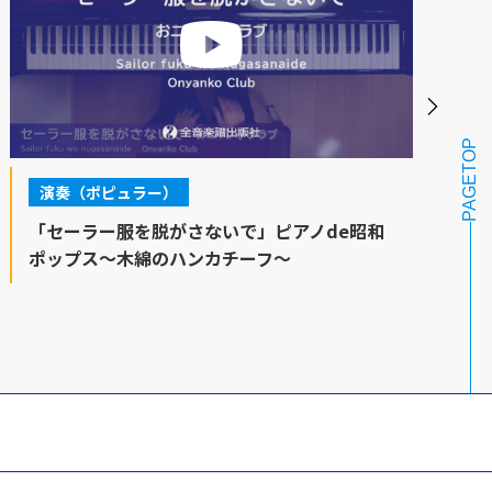
PAGETOP
演奏（ポピュラー）
「セーラー服を脱がさないで」ピアノde昭和
ポップス～木綿のハンカチーフ～