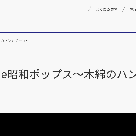
よくある質問
電
綿のハンカチーフ～
理念
採用情報
楽器事業
製品
音楽教育
de昭和ポップス～木綿のハ
文化箏音楽振興会