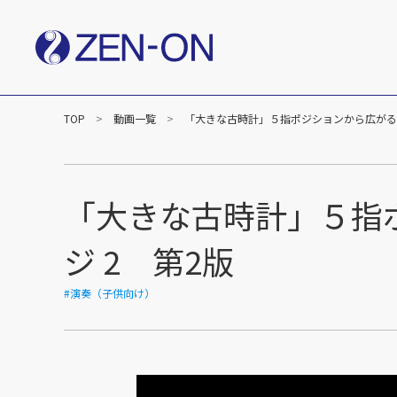
TOP
動画一覧
「大きな古時計」５指ポジションから広がる F
社長メッセージ
企業
楽譜事業
出版（全音楽譜出版社）
出版（カワイ出版）
「大きな古時計」５指ポ
C&R（作品管理）
ジ 2 第2版
#演奏（子供向け）