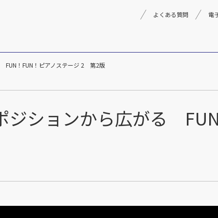
よくある質問
電
UN！FUN！ピアノステージ 2 第2版
理念
採用情報
楽器事業
製品
音楽教育
ジションから広がる FUN
文化箏音楽振興会