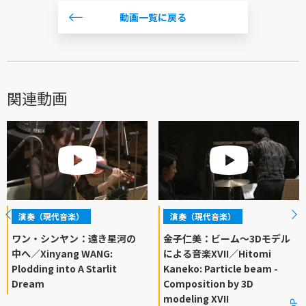
動画一覧に戻る
関連動画
演奏（現代音楽）
演奏（現代音楽）
ワン・シンヤン：遠き星河の
金子仁美：ビーム〜3Dモデル
中へ／Xinyang WANG:
による音楽XVII／Hitomi
Plodding into A Starlit
Kaneko: Particle beam -
Dream
Composition by 3D
modeling XVII