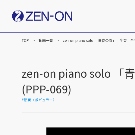
TOP
動画一覧
zen-on piano solo 「青春の影」 全音
社長メッセージ
企業
楽譜事業
出版（全音楽譜出版社）
出版（カワイ出版）
zen-on piano 
C&R（作品管理）
(PPP-069)
#演奏（ポピュラー）