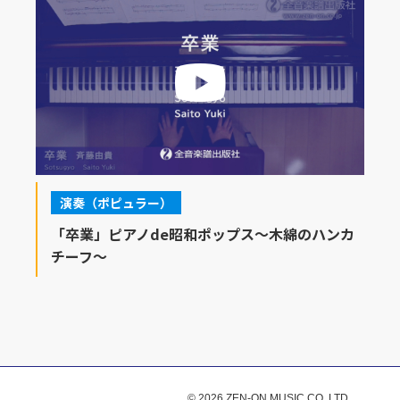
演奏（ポピュラー）
「卒業」ピアノde昭和ポップス～木綿のハンカ
チーフ～
© 2026 ZEN-ON MUSIC CO.,LTD.