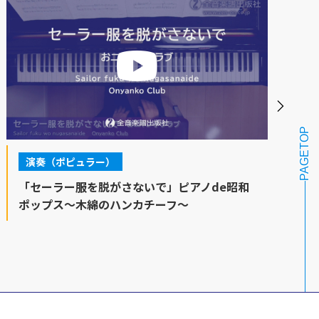
PAGETOP
演奏（ポピュラー）
「セーラー服を脱がさないで」ピアノde昭和
ポップス～木綿のハンカチーフ～