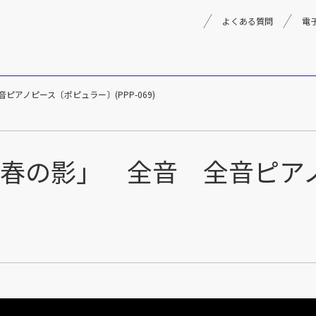
よくある質問
電
 全音ピアノピース〔ポピュラー〕(PPP-069)
理念
採用情報
楽器事業
製品
音楽教育
solo 「青春の影」 全音 全
文化箏音楽振興会