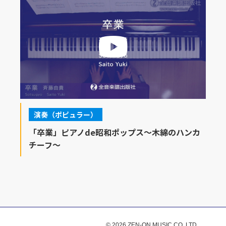
演奏（ポピュラー）
「卒業」ピアノde昭和ポップス～木綿のハンカ
チーフ～
© 2026 ZEN-ON MUSIC CO.,LTD.