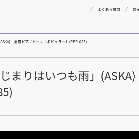
よくある質問
電
雨」(ASKA) 全音ピアノピース〔ポピュラー〕(PPP-085)
理念
採用情報
楽器事業
製品
音楽教育
olo 「はじまりはいつも雨」(AS
文化箏音楽振興会
5)