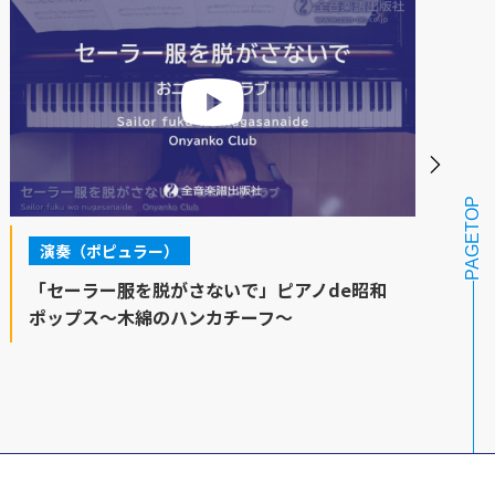
PAGETOP
演奏（ポピュラー）
「セーラー服を脱がさないで」ピアノde昭和
ポップス～木綿のハンカチーフ～