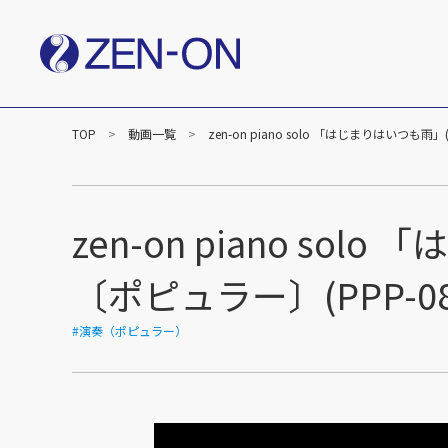
TOP
動画一覧
zen-on piano solo 「はじまりはいつも
社長メッセージ
企業
楽譜事業
出版（全音楽譜出版社）
出版（カワイ出版）
zen-on piano s
C&R（作品管理）
〔ポピュラー〕(PPP-08
#演奏（ポピュラー）