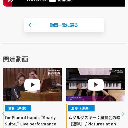
動画一覧に戻る
関連動画
演奏（連弾）
演奏（連弾）
for Piano 4 hands "Sparly
ムソルグスキー：展覧会の絵
Suite," Live performance
［連弾］ / Pictures at an