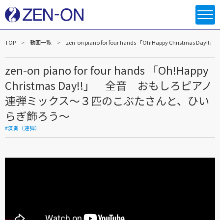
TOP
動画一覧
zen-on piano for four hands 「Oh!Happy Ch
zen-on piano for four hands 「Oh!Happy
Christmas Day!!」 全音 おもしろピアノ
連弾ミックス～３匹のこぶたさんと、ひい
らぎ飾ろう～
#演奏（連弾）