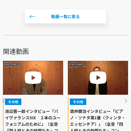
動画一覧に戻る
関連動画
その他
その他
池辺晋一郎インタビュー「バ
酒井健治インタビュー「ピア
イヴァランスXIX ２本のユー
ノ・ソナタ第1番〈クィンタ・
フォニアムのために」（全音
エッセンチア〉」（全音「四
「四人組とその仲間たち」コ
人組とその仲間たち」コン