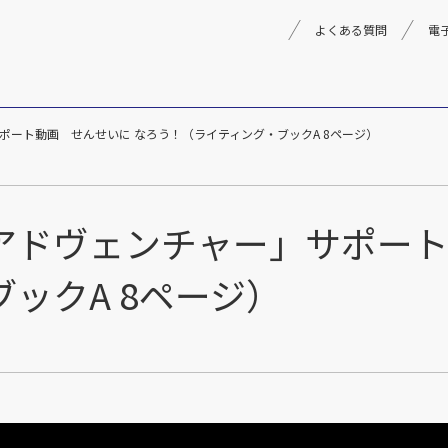
よくある質問
電
ポート動画 せんせいに なろう！（ライティング・ブックA 8ページ）
理念
採用情報
楽器事業
製品
音楽教育
アドヴェンチャー」サポート
文化箏音楽振興会
ックA 8ページ）