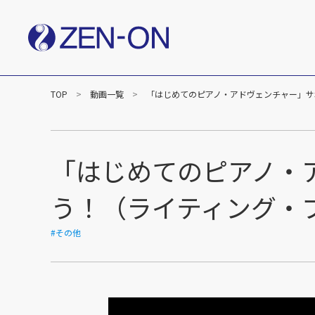
TOP
動画一覧
「はじめてのピアノ・アドヴェンチャー」サ
社長メッセージ
企業
楽譜事業
出版（全音楽譜出版社）
出版（カワイ出版）
「はじめてのピアノ・
C&R（作品管理）
う！（ライティング・ブ
#その他