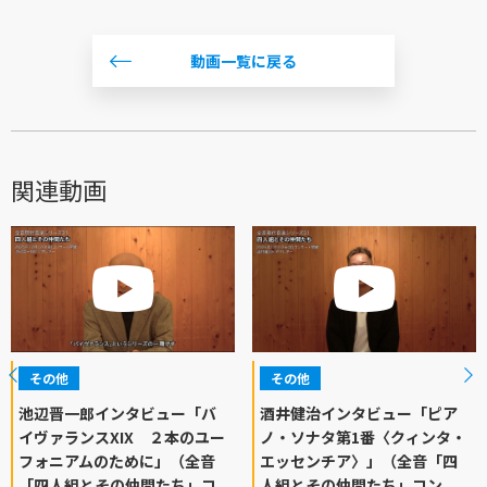
動画一覧に戻る
関連動画
その他
その他
池辺晋一郎インタビュー「バ
酒井健治インタビュー「ピア
イヴァランスXIX ２本のユー
ノ・ソナタ第1番〈クィンタ・
フォニアムのために」（全音
エッセンチア〉」（全音「四
「四人組とその仲間たち」コ
人組とその仲間たち」コン