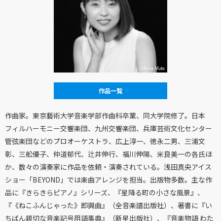
作品一覧
作曲家。東京藝術大学音楽学部作曲科卒業、同大学院修了。日本
フィルハーモニー交響楽団、九州交響楽団、兵庫芸術文化センター
管弦楽団などのプロオーケストラ、広上淳一、徳永二男、三浦文
彰、三舩優子、仲道郁代、辻井伸行、福川伸陽、米良美一の各氏ほ
か、数々の演奏家に作品を依頼・演奏されている。浅田真央アイス
ショー「BEYOND」では楽曲アレンジを担当。出版物多数。主な作
品に『きらきらピアノ』シリーズ、『星降る町の小さな風景』、
『《ねこふんじゃった》即興曲』（全音楽譜出版社）、著書に『い
ちばん親切な音楽記号用語事典』（新星出版社）、『音楽物語 わた