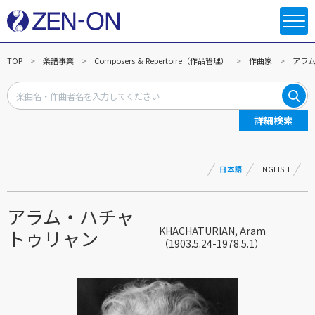
TOP
楽譜事業
Composers ＆ Repertoire（作品管理）
作曲家
アラ
詳細検索
日本語
ENGLISH
アラム・ハチャ
KHACHATURIAN, Aram
トゥリャン
（1903.5.24-1978.5.1）