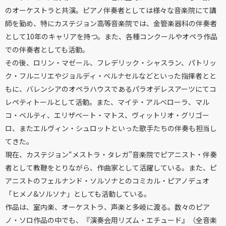
のオーケストラと共演。ピアノ伴奏者としては様々な音楽院にて講
師を勤め、特にカステジョン高等音楽院では、金管楽器科の伴奏者
として10年のキャリアを持つ。また、各種コンクールやオペラ作品
での伴奏者としても活動。
その後、ロリン・マゼール、フレデリック・シャスラン、パトリッ
ク・フルニリエやジョルディ・ベルナセルなどといった指揮者とと
もに、バレンシアのオペラハウスであるパラオデレスアーツにてコ
レペティトールとして活動。また、マイテ・アルベローラ、マル
コ・ベルティ、エリザベート・マトス、ヴィットリオ・グリゴー
ロ、またエルヴィン・シュロットといった歌手たちの伴奏も担当し
てきた。
現在、カステジョン“メストラ・タレガ”音楽院でピアニスト・伴奏
者として教鞭をとりながら、作曲家として活躍している。また、ピ
アニストのフェルナンド・ソルソナとのコミカル・ピアノデュオ
「ヒメノ&ソルソナ」としても活動している。
作品は、室内楽、オーケストラ、声楽と多岐に渡る。数々のピア
ノ・ソロ作品の中でも、『演奏会用リズム・エチュード』（全音楽