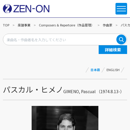
TOP
楽譜事業
Composers ＆ Repertoire（作品管理）
作曲家
パス
詳細検索
日本語
ENGLISH
パスカル・ヒメノ
GIMENO, Pascual （1974.8.13-）