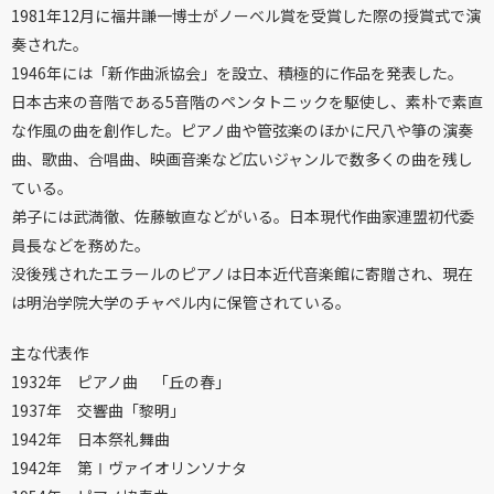
1981年12月に福井謙一博士がノーベル賞を受賞した際の授賞式で演
奏された。
1946年には「新作曲派協会」を設立、積極的に作品を発表した。
日本古来の音階である5音階のペンタトニックを駆使し、素朴で素直
な作風の曲を創作した。ピアノ曲や管弦楽のほかに尺八や箏の演奏
曲、歌曲、合唱曲、映画音楽など広いジャンルで数多くの曲を残し
ている。
弟子には武満徹、佐藤敏直などがいる。日本現代作曲家連盟初代委
員長などを務めた。
没後残されたエラールのピアノは日本近代音楽館に寄贈され、現在
は明治学院大学のチャペル内に保管されている。
主な代表作
1932年 ピアノ曲 「丘の春」
1937年 交響曲「黎明」
1942年 日本祭礼舞曲
1942年 第Ⅰヴァイオリンソナタ