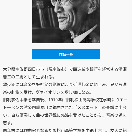
作品一覧
大分県宇佐郡四日市市（現宇佐市）で醸造業や銀行を経営する清瀬
善三の二男として生まれる。
幼少期には音楽を好む父の影響により近世邦楽に親しみ、兄から洋
楽の刺激を受け、ヴァイオリンを嗜む様になる。
旧制宇佐中学を卒業後、1919年に旧制松山高等学校在学時にヴエー
トーベンの弦楽四重奏用に編曲された「メヌエット」の楽譜に出会
い、自ら演奏して曲の世界観に感銘を受けたことから、音楽の道を
志す。
同年末には作曲家となるため松山高等学校を中退上京し、友人に紹