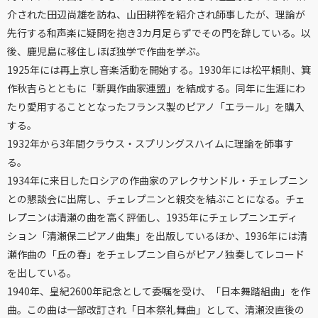
介された田辺尚雄を訪ね、山田耕筰を紹介され師事したが、理論が
先行する和声楽に疑問を抱き3カ月足らずでその門を辞している。以
後、鹿児島に移住しほぼ独学で作曲を学ぶ。
1925年には再上京し音楽活動を開始する。1930年には松平頼則、箕
作秋吉らとともに「新興作曲家連盟」を結成する。同年に生涯にわ
たり愛用することとなったフランス製のピアノ「エラール」を購入
する。
1932年から3年間クラウス・スプリングスハイムに理論を師事す
る。
1934年に来日したロシアの作曲家のアレクサンドル・チェレプニン
との懇談会に出席し、チェレプニンと親交を結ぶことになる。チェ
レプニンは清瀬の曲を高く評価し、1935年にチェレプニンエディ
ション「清瀬保二ピアノ曲集」を出版しているほか、1936年には清
瀬作曲の「丘の春」をチェレプニン自らがピアノ独奏してレコード
を出している。
1940年、皇紀2600年記念として委嘱を受け、「日本舞踏組曲」を作
曲。この曲は一部改訂され「日本祭礼舞曲」として、清瀬没直後の