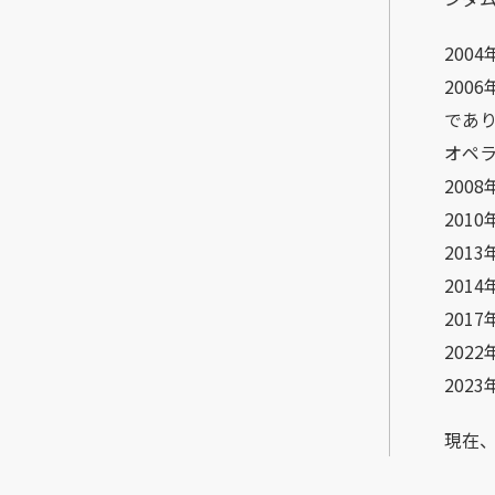
200
200
であ
オペ
200
201
201
201
201
20
202
現在