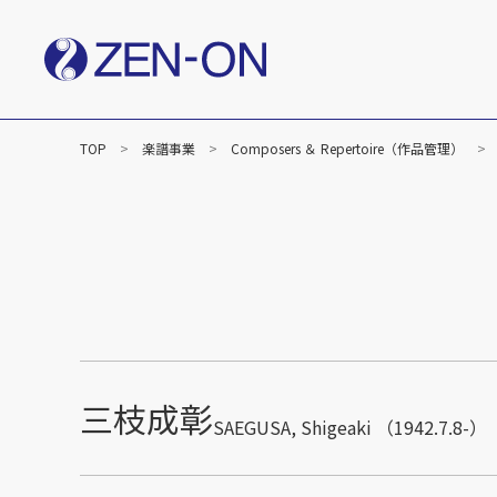
TOP
楽譜事業
Composers ＆ Repertoire（作品管理）
社長メッセージ
企業
楽譜事業
出版（全音楽譜出版社）
出版（カワイ出版）
C&R（作品管理）
三枝成彰
SAEGUSA, Shigeaki （1942.7.8-）