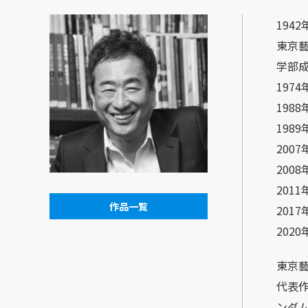
194
東京
学部
197
198
198
200
200
201
作品一覧
201
202
東京
代表
ンダ