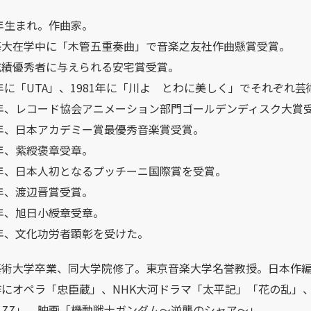
2年生まれ。作曲家。
藝大在学中に「木管五重奏曲」で音楽之友社作曲懸賞受賞。
成績優秀者に与えられる安宅賞受賞。
4年に「UTA」、1981年に「川よ とわに美しく」でそれぞれ
8年、レコード協会アニメーション部門ゴールデンディスク大賞
9年、日本アカデミー賞最優秀音楽賞受賞。
7年、紫綬褒章受章。
8年、日本人初となるプッチーニ国際賞を受賞。
1年、渡辺晋賞受賞。
7年、旭日小綬章受章。
0年、文化功労者顕彰を受けた。
藝術大学卒業、同大学院修了。東京音楽大学名誉教授。日本作
作にオペラ「忠臣蔵」、NHK大河ドラマ「太平記」「花の乱」
ムZZ」、映画「機動戦士ガンダム～逆襲のシャア～」。