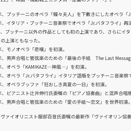
4年、プッチーニのオペラ「蝶々夫人」を下敷きにしたオペラ「J
6年、イタリア・プッチーニ音楽祭でオペラ「Jr.バタフライ
り、プッチーニ以外の作品としても初の上演であり、さらにイタ
ラの上演ともなった。
8年、モノオペラ「悲嘆」を初演。
0年、男声合唱と管弦楽のための「最後の手紙 The Last Messa
3年、オペラ「KAMIKAZE―神風―」を初演。
4年、オペラ「Jr.バタフライ」イタリア語版をプッチーニ音楽祭
7年、オペラブッファ「狂おしき真夏の一日」を初演。
22年、ピアニスト辻井伸行氏委嘱の「ピアノ協奏曲」と混声合唱
3年、男声合唱と管弦楽のための「愛の手紙～恋文」を世界初演
、ヴァイオリニスト服部百音氏委嘱の最新作「ヴァイオリン協