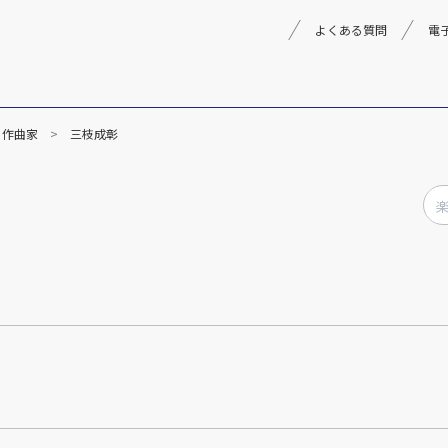
よくある質問
電
作曲家
三枝成彰
理念
採用情報
楽器事業
製品
音楽教育
文化箏音楽振興会