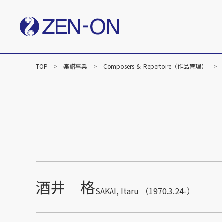
TOP
楽譜事業
Composers ＆ Repertoire（作品管理）
社長メッセージ
企業
楽譜事業
出版（全音楽譜出版社）
出版（カワイ出版）
C&R（作品管理）
酒井 格
SAKAI, Itaru （1970.3.24-）