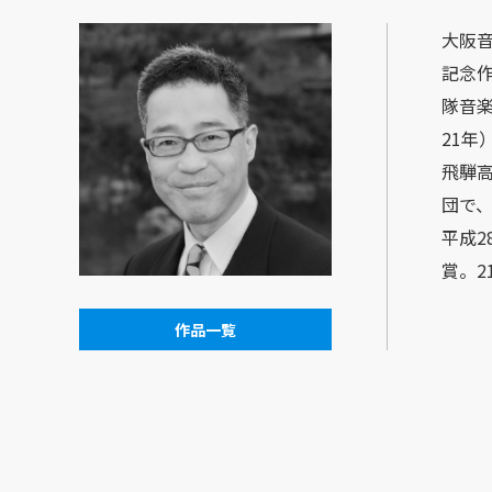
大阪音
記念作
隊音
21
飛騨
団で
平成2
賞。
作品一覧