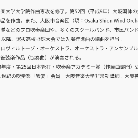
楽大学大学院作曲専攻を修了。第52回（平成9年）大阪国体の式
品を作曲。また、大阪市音楽団（現：Osaka Shion Wind O
楽隊などのプロ吹奏楽団や、多くのスクールバンド、市民バンド
年）以降、選抜高校野球大会では入場行進曲の編曲を担当。
高山ヴィルトーゾ・オーケストラ、オーケストラ・アンサンブ
、管弦楽作品（協奏曲）が演奏される。
8年度・第25回日本管打・吹奏楽アカデミー賞（作編曲部門）受賞。
21世紀の吹奏楽「響宴」会員。大阪音楽大学非常勤講師。大阪