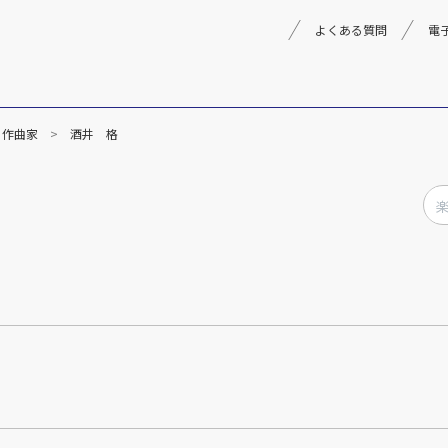
よくある質問
電
作曲家
酒井 格
理念
採用情報
楽器事業
製品
音楽教育
文化箏音楽振興会