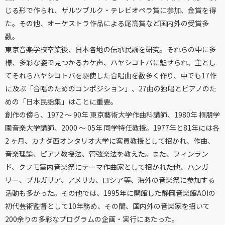
じる形で作られ、ザルツブルク・テレビオペラ賞に参加、金賞を得
た。その他、オーケストラ作品による尾高賞など国内外の受賞多
数。
東京音楽学校卒業後、日本各地の伝承民謡を研究。それらの中に多
様、多彩な姿で見つかるカケ声、ハヤシコトバに魅せられ、主とし
てそれらハヤシコトバを駆使した合唱曲を数多く作り、中でも17作
に及ぶ「合唱のためのコンポジション」、27曲の独唱とピアノのた
めの「日本民謡集」はことに重要。
創作の傍ら、1972 ～ 90年 東京藝術大学作曲科講師、1980年 桐朋学
園音楽大学講師、2000 ～ 05年 同学特任教授。1977年と81年には各
2 ヶ月、カナダ西オンタリオ大学に客員教授として招かれ、作曲、
音楽理論、ピアノ教授法、管弦楽法を教えた。また、フィンラン
ド、クフモ室内音楽祭にテーマ作曲家として招かれた他、ハンガ
リー、ブルガリア、アメリカ、ロシア等、海外の音楽祭に参加する
活動も多かった。その他では、1995年に開館した静岡音楽館AOIの
初代芸術監督として10年務め、その間、国内外の音楽家を招いて
200余りの多彩なプログラムの企画・実行にあたった。