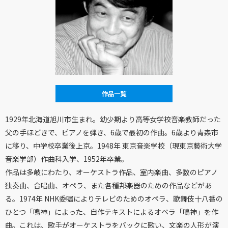
作品一覧
1929年北海道旭川市生まれ。幼少期より高等女学校音楽教師だった
父の手ほどきで、ピアノを弾き、6歳で最初の作曲。6歳より青森市
に移り、中学校卒業後上京。1948年 東京音楽学校（現東京藝術大学
音楽学部）作曲科入学、1952年卒業。
作品は多岐にわたり、オーケストラ作品、室内楽曲、多数のピアノ
独奏曲、合唱曲、オペラ、また各種邦楽器のための作品などがあ
る。1974年 NHK委嘱によりテレビのためのオペラ、歌舞伎十八番の
ひとつ「鳴神」によった、自作テキストによるオペラ「鳴神」を作
曲。これは、歌手がオーケストラをバックに歌い、文楽の人形が演