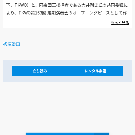
下、TKWO）と、同楽団正指揮者である大井剛史氏の共同委嘱に
より、TKWO第163回 定期演奏会のオープニングピースとして作
曲されました。タイトルである《ウインド・プレイズ（The
もっと見る
Wind Praise）》には2つの意味をもたせています。
初演動画
ひとつ目は「吹奏楽（Wind）、賞賛（Praise）」。すなわち、
大井氏のTKWO正指揮者就任から10年と、同時に今年4月より新
たに常任指揮者への就任を祝うという意味を込めています。冒頭
のトランペットが奏でる祝祭的なテーマは、大井剛史氏の名前の
立ち読み
レンタル楽譜
アルファベット10文字（Takeshi Ooi）を音列化した10音からは
じまり、このテーマに含まれる特徴的な音型が対位法的模倣を展
開し、音楽全体の骨格を形成しています。
ふたつ目は「聖霊（Wind）、賛美（Praise）」。聖霊とは、三
位一体というキリスト教の神概念における第3位格の神であり、
ギリシア語では「風」と「聖霊」をプネウマ（πνε?μα）という
同じ言葉で表現します。これにまつわる賛美歌として、今作の中