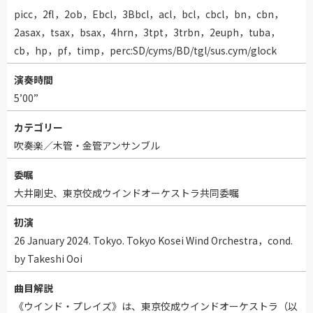
picc，2fl，2ob，Ebcl，3Bbcl，acl，bcl，cbcl，bn，cbn，
2asax，tsax，bsax，4hrn，3tpt，3trbn，2euph，tuba，
cb，hp，pf，timp，perc:SD/cyms/BD/tgl/sus.cym/glock
演奏時間
5’00”
カテゴリー
吹奏楽／木管・金管アンサンブル
委嘱
大井剛史、東京佼成ウインドオーケストラ共同委嘱
初演
26 January 2024. Tokyo. Tokyo Kosei Wind Orchestra，cond.
by Takeshi Ooi
曲目解説
《ウインド・プレイズ》は、東京佼成ウインドオーケストラ（以