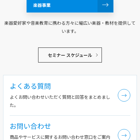
にはグレゴリオ聖歌《Veni Sancte Spiritus（来てください、聖
楽器事業
霊よ）》の旋律が殆ど忠実な形を保って引用されています。聖歌
や讃美歌が、ある性格をもった楽想の中に埋め込まれているとい
楽器愛好家や音楽教育に携わる方々に幅広い楽器・教材を提供して
う点において、J.S.バッハの時代に隆盛を極めたコラール編曲
います。
（Choralbearbeitung）の手法で書かれた作品であると位置付
けることもできるでしょう。
セミナー スケジュール
これら2つの意味を象徴する各要素が、交互に、あるいは同時に
現れることで、約5分という演奏時間が一層濃密なものとなって
います。外観は簡素に聴こえますが、一度に全てを聴き取ること
よくある質問
は（作曲者自身も）できないかもしれません。これはある意味、
私が吹奏楽に抱いている展望と期待のささやかな主張であるとも
よくお問い合わせいただく質問と回答をまとめまし
いえます。
た。
お問い合わせ
商品やサービスに関するお問い合わせ窓口をご案内