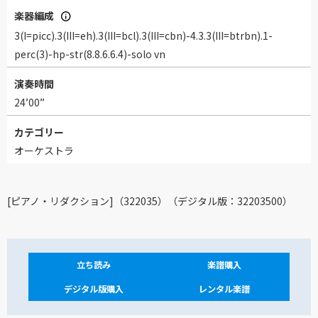
楽器編成
3(I=picc).3(III=eh).3(III=bcl).3(III=cbn)-4.3.3(III=btrbn).1-
perc(3)-hp-str(8.8.6.6.4)-solo vn
演奏時間
24’00”
カテゴリー
オーケストラ
[ピアノ・リダクション]（322035）（デジタル版：32203500）
立ち読み
楽譜購入
デジタル版購入
レンタル楽譜