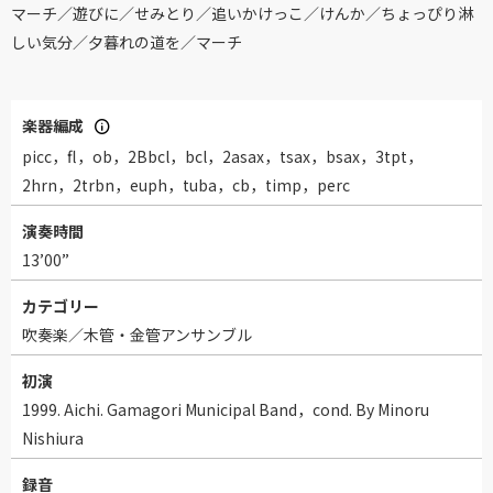
マーチ／遊びに／せみとり／追いかけっこ／けんか／ちょっぴり淋
しい気分／夕暮れの道を／マーチ
楽器編成
picc，fl，ob，2Bbcl，bcl，2asax，tsax，bsax，3tpt，
2hrn，2trbn，euph，tuba，cb，timp，perc
演奏時間
13’00”
カテゴリー
吹奏楽／木管・金管アンサンブル
初演
1999. Aichi. Gamagori Municipal Band，cond. By Minoru
Nishiura
録音