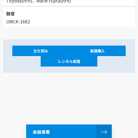
Toyoda(hrn)，Marie Fujita(hrn)
録音
UMCK-1682
立ち読み
楽譜購入
レンタル楽譜
楽器事業