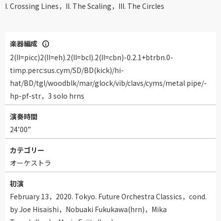
I. Crossing Lines，II. The Scaling，III. The Circles
楽器編成
2(II=picc)2(II=eh).2(II=bcl).2(II=cbn)-0.2.1+btrbn.0-
timp.perc:sus.cym/SD/BD(kick)/hi-
hat/BD/tgl/woodblk/mar/glock/vib/clavs/cyms/metal pipe/-
hp-pf-str，3 solo hrns
演奏時間
24’00”
カテゴリー
オーケストラ
初演
February 13，2020. Tokyo. Future Orchestra Classics，cond.
by Joe Hisaishi，Nobuaki Fukukawa(hrn)，Mika