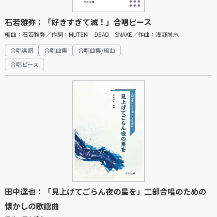
石若雅弥：「好きすぎて滅！」合唱ピース
編曲：石若雅弥／作詞：MUTEKI DEAD SNAKE／作曲：浅野尚志
合唱楽譜
合唱曲集
合唱曲集/編曲
合唱ピース
田中達也：「見上げてごらん夜の星を」二部合唱のための
懐かしの歌謡曲