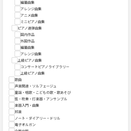
編纂曲集
アレンジ曲集
アニメ曲集
ミニピアノ曲集
ピアノ連弾曲集
国内作品
外国作品
編纂曲集
アレンジ曲集
上級ピアノ曲集
コンサートピアノライブラリー
上級ピアノ曲集
歌曲
声楽関連・ソルフェージュ
童謡・唱歌・こどもの歌・歌あそび
弦・吹奏・打楽器・アンサンブル
楽器入門・曲集
邦楽
ノート・ダイアリー・ドリル
電子オルガン
企画出版