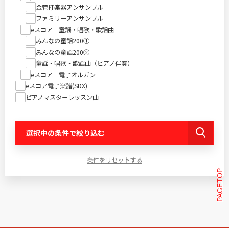
金管打楽器アンサンブル
ファミリーアンサンブル
eスコア 童謡・唱歌・歌謡曲
みんなの童謡200①
みんなの童謡200②
童謡・唱歌・歌謡曲（ピアノ伴奏）
eスコア 電子オルガン
eスコア電子楽譜(SDX)
ピアノマスターレッスン曲
選択中の条件で絞り込む
条件をリセットする
PAGETOP