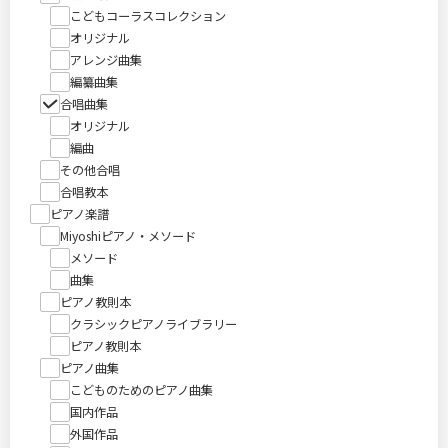
こどもコーラスコレクション
オリジナル
アレンジ曲集
編纂曲集
合唱曲集
オリジナル
編曲
その他合唱
合唱教本
ピアノ楽譜
Miyoshiピアノ・メソード
メソード
曲集
ピアノ教則本
クラシックピアノライブラリー
ピアノ教則本
ピアノ曲集
こどものためのピアノ曲集
国内作品
外国作品