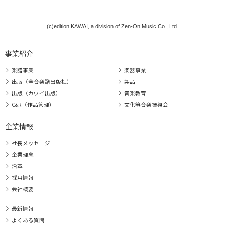
(c)edition KAWAI, a division of Zen-On Music Co., Ltd.
事業紹介
楽譜事業
楽器事業
出版（全音楽譜出版社）
製品
出版（カワイ出版）
音楽教育
C&R（作品管理）
文化箏音楽振興会
企業情報
社長メッセージ
企業理念
沿革
採用情報
会社概要
最新情報
よくある質問