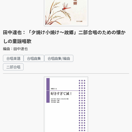
田中達也：「夕焼け小焼け～故郷」二部合唱のための懐か
しの童謡唱歌
編曲：田中達也
合唱楽譜
合唱曲集
合唱曲集/編曲
二部合唱