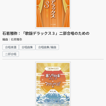
石若雅弥：「歌謡デラックス３」二部合唱のための
編曲：石若雅弥
合唱楽譜
合唱曲集
合唱曲集/編曲
二部合唱