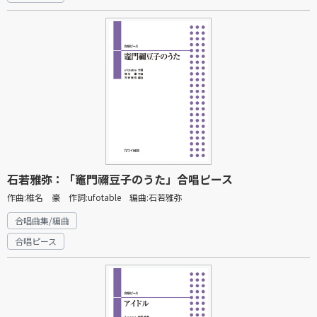
石若雅弥：「竈門禰豆子のうた」合唱ピース
作曲:椎名 豪 作詞:ufotable 編曲:石若雅弥
合唱曲集/編曲
合唱ピース