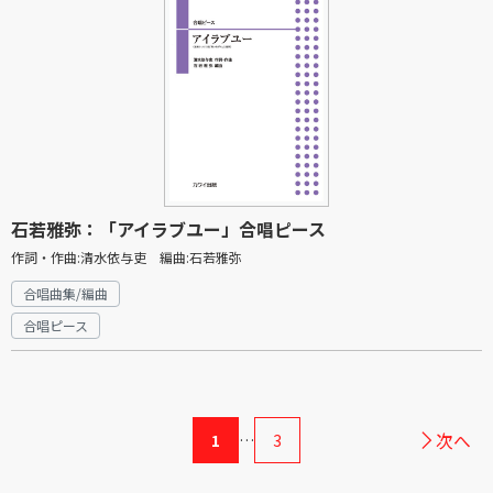
石若雅弥：「アイラブユー」合唱ピース
作詞・作曲:清水依与吏 編曲:石若雅弥
合唱曲集/編曲
合唱ピース
次へ
1
…
3