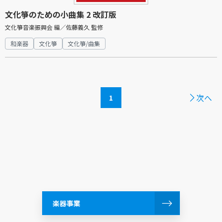
文化箏のための小曲集 2 改訂版
文化箏音楽振興会 編／佐藤義久 監修
和楽器
文化箏
文化箏/曲集
次へ
1
楽器事業