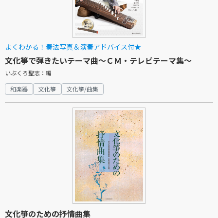
よくわかる！奏法写真＆演奏アドバイス付★
文化箏で弾きたいテーマ曲～ＣＭ・テレビテーマ集～
いぶくろ聖志：編
和楽器
文化箏
文化箏/曲集
文化箏のための抒情曲集