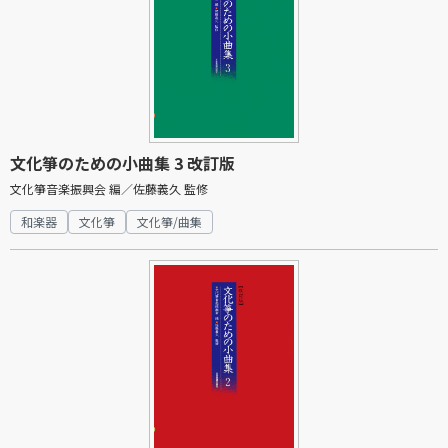
文化箏のための小曲集 3 改訂版
文化箏音楽振興会 編／佐藤義久 監修
和楽器
文化箏
文化箏/曲集