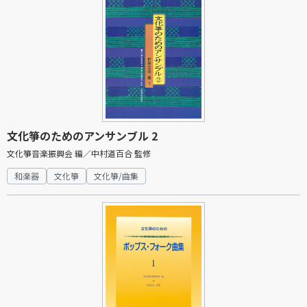
文化箏のためのアンサンブル 2
文化箏音楽振興会 編／中村道百合 監修
和楽器
文化箏
文化箏/曲集