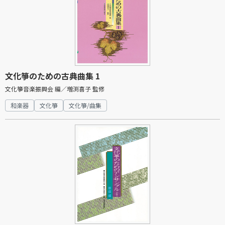
文化箏のための古典曲集 1
文化箏音楽振興会 編／増渕喜子 監修
和楽器
文化箏
文化箏/曲集