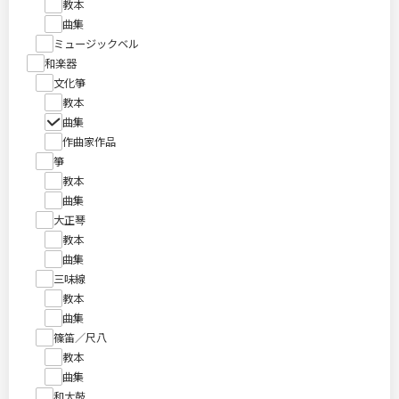
教本
曲集
ミュージックベル
和楽器
文化箏
教本
曲集
作曲家作品
箏
教本
曲集
大正琴
教本
曲集
三味線
教本
曲集
篠笛／尺八
教本
曲集
和太鼓