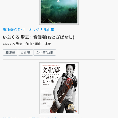
箏独奏ＣＤ付 オリジナル曲集
いぶくろ 聖志：音伽噺(おとぎばなし)
いぶくろ 聖志：作曲・編曲・演奏
和楽器
文化箏
文化箏/曲集