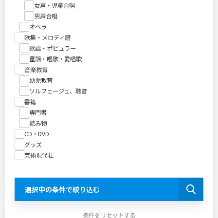
女声・児童合唱
男声合唱
オペラ
歌集・メロディ譜
歌謡・ポピュラー
童謡・唱歌・愛唱歌
音楽教育
幼児教育
ソルフェージュ、聴音
書籍
専門書
読み物
CD・DVD
グッズ
芸術現代社
選択中の条件で絞り込む
条件をリセットする