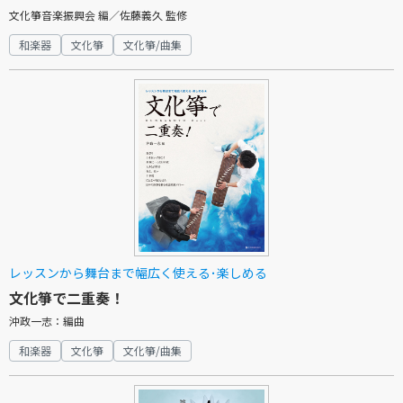
文化箏音楽振興会 編／佐藤義久 監修
和楽器
文化箏
文化箏/曲集
レッスンから舞台まで幅広く使える･楽しめる
文化箏で二重奏！
沖政一志：編曲
和楽器
文化箏
文化箏/曲集