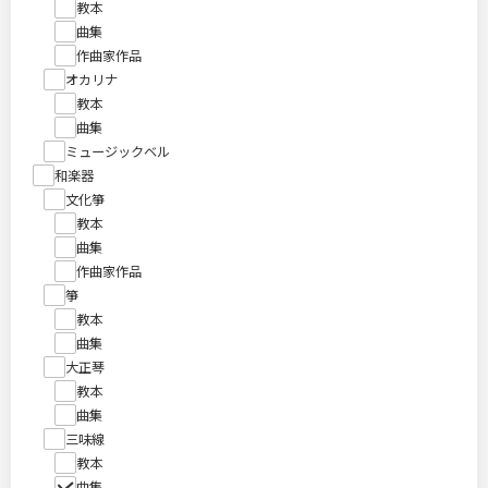
教本
曲集
作曲家作品
オカリナ
教本
曲集
ミュージックベル
和楽器
文化箏
教本
曲集
作曲家作品
箏
教本
曲集
大正琴
教本
曲集
三味線
教本
曲集