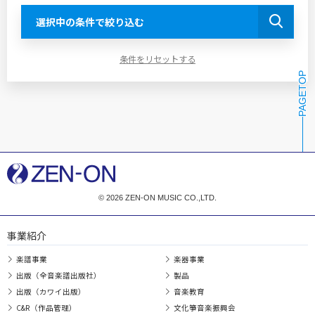
選択中の条件で絞り込む
条件をリセットする
PAGETOP
© 2026 ZEN-ON MUSIC CO.,LTD.
事業紹介
楽譜事業
楽器事業
出版（全音楽譜出版社）
製品
出版（カワイ出版）
音楽教育
C&R（作品管理）
文化箏音楽振興会