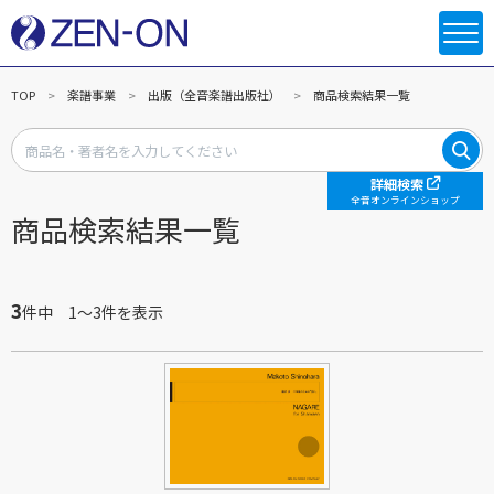
TOP
楽譜事業
出版（全音楽譜出版社）
商品検索結果一覧
詳細検索
全音オンラインショップ
商品検索結果一覧
3
件中 1～3件を表示