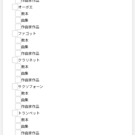
作曲家作品
オーボエ
教本
曲集
作曲家作品
ファゴット
教本
曲集
作曲家作品
クラリネット
教本
曲集
作曲家作品
サクソフォーン
教本
曲集
作曲家作品
トランペット
教本
曲集
作曲家作品