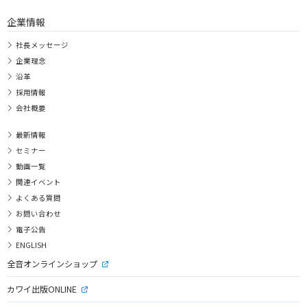
企業情報
社長メッセージ
企業理念
沿革
採用情報
会社概要
最新情報
セミナー
動画一覧
関連イベント
よくある質問
お問い合わせ
電子公告
ENGLISH
全音オンラインショップ
カワイ出版ONLINE