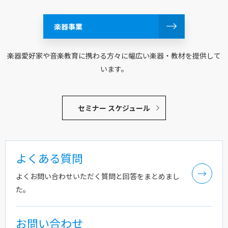
楽器事業
楽器愛好家や音楽教育に携わる方々に幅広い楽器・教材を提供して
います。
セミナー スケジュール
よくある質問
よくお問い合わせいただく質問と回答をまとめまし
た。
お問い合わせ