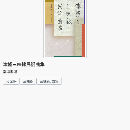
津軽三味線民謡曲集
富塚孝 著
和楽器
三味線
三味線/曲集