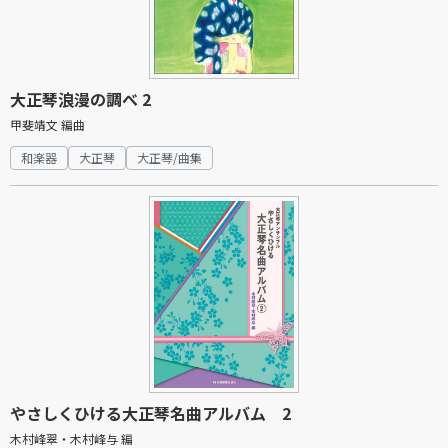
大正琴浪漫の調べ 2
甲斐靖文 編曲
和楽器
大正琴
大正琴/曲集
やさしくひける大正琴名曲アルバム 2
木村峰翠・木村峰与 編