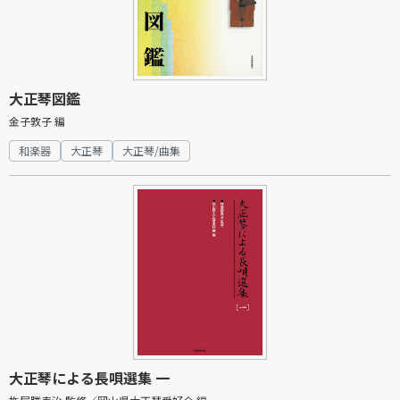
大正琴図鑑
金子敦子 編
和楽器
大正琴
大正琴/曲集
大正琴による長唄選集 一