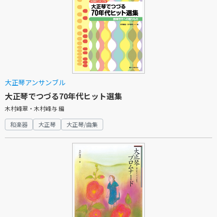
大正琴アンサンブル
大正琴でつづる70年代ヒット選集
木村峰翠・木村峰与 編
和楽器
大正琴
大正琴/曲集