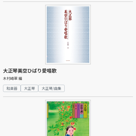
大正琴美空ひばり愛唱歌
木村峰翠 編
和楽器
大正琴
大正琴/曲集