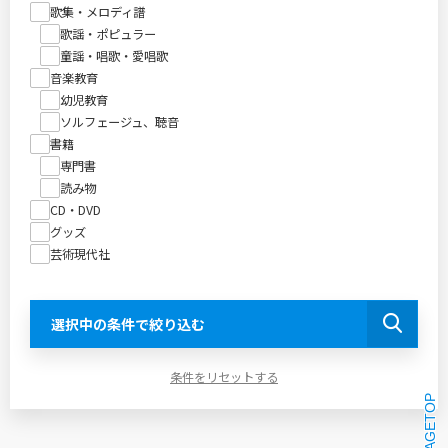
歌集・メロディ譜
歌謡・ポピュラー
童謡・唱歌・愛唱歌
音楽教育
幼児教育
ソルフェージュ、聴音
書籍
専門書
読み物
CD・DVD
グッズ
芸術現代社
選択中の条件で絞り込む
条件をリセットする
PAGETOP