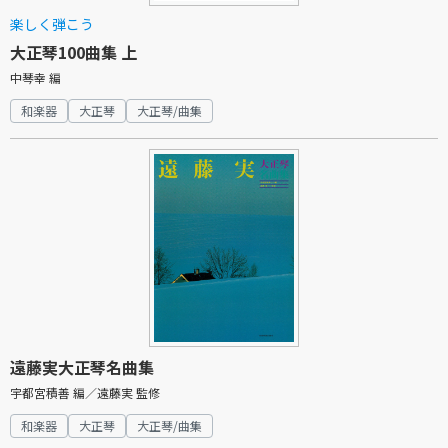
楽しく弾こう
大正琴100曲集 上
中琴幸 編
和楽器
大正琴
大正琴/曲集
遠藤実大正琴名曲集
宇都宮積善 編／遠藤実 監修
和楽器
大正琴
大正琴/曲集