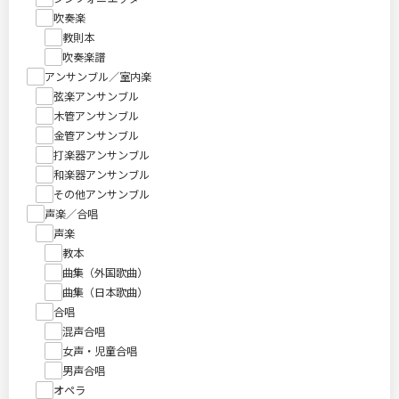
吹奏楽
教則本
吹奏楽譜
アンサンブル／室内楽
弦楽アンサンブル
木管アンサンブル
金管アンサンブル
打楽器アンサンブル
和楽器アンサンブル
その他アンサンブル
声楽／合唱
声楽
教本
曲集（外国歌曲）
曲集（日本歌曲）
合唱
混声合唱
女声・児童合唱
男声合唱
オペラ