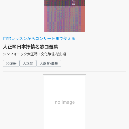
自宅レッスンからコンサートまで使える
大正琴日本抒情名歌曲選集
シンフォニック大正琴・文化箏荘内流 編
和楽器
大正琴
大正琴/曲集