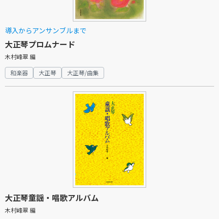
導入からアンサンブルまで
大正琴プロムナード
木村峰翠 編
和楽器
大正琴
大正琴/曲集
大正琴童謡・唱歌アルバム
木村峰翠 編