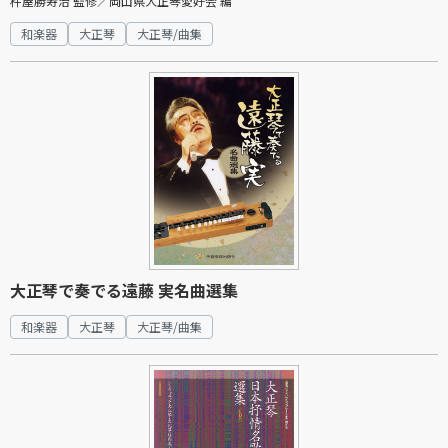
杵屋勝寿治 監修／岡山県大正琴愛好会 編
和楽器
大正琴
大正琴/曲集
大正琴で奏でる遠藤 実名曲選集
和楽器
大正琴
大正琴/曲集