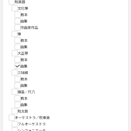
和楽器
文化箏
教本
曲集
作曲家作品
箏
教本
曲集
大正琴
教本
曲集
三味線
教本
曲集
篠笛／尺八
教本
曲集
和太鼓
オーケストラ／吹奏楽
フルオーケストラ
シンフォニエッタ