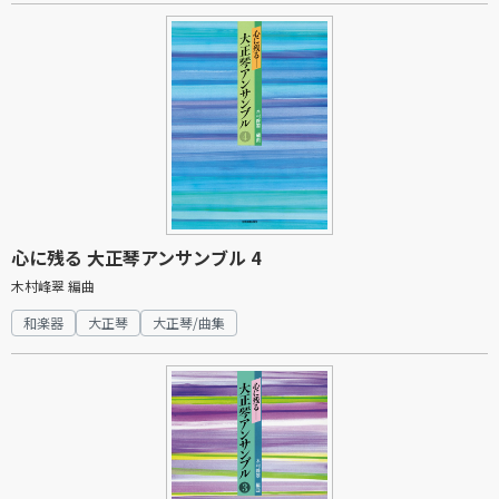
心に残る 大正琴アンサンブル 4
木村峰翠 編曲
和楽器
大正琴
大正琴/曲集