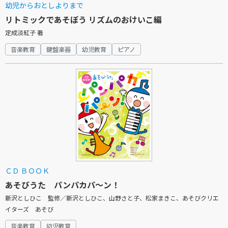
幼児からおとしよりまで
リトミックであそぼう リズムのおけいこ編
定成淡紅子 著
音楽教育
鍵盤楽器
幼児教育
ピアノ
ＣＤ ＢＯＯＫ
あそびうた パンパカパ～ン！
新沢としひこ 監修／新沢としひこ、山野さと子、松家まきこ、あそびクリエ
イターズ あそび
音楽教育
幼児教育