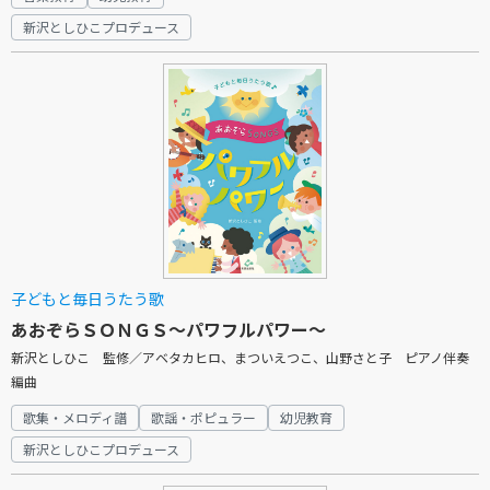
新沢としひこプロデュース
子どもと毎日うたう歌
あおぞらＳＯＮＧＳ～パワフルパワー～
新沢としひこ 監修／アベタカヒロ、まついえつこ、山野さと子 ピアノ伴奏
編曲
歌集・メロディ譜
歌謡・ポピュラー
幼児教育
新沢としひこプロデュース