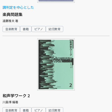
調判定を中心とした
楽典問題集
遠藤雅夫 著
音楽教育
書籍
ピアノ
幼児教育
和声学ワーク 2
川島博 編著
音楽教育
書籍
ピアノ
幼児教育