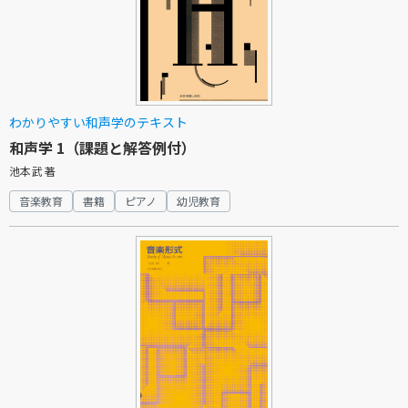
わかりやすい和声学のテキスト
和声学 1（課題と解答例付）
池本武 著
音楽教育
書籍
ピアノ
幼児教育