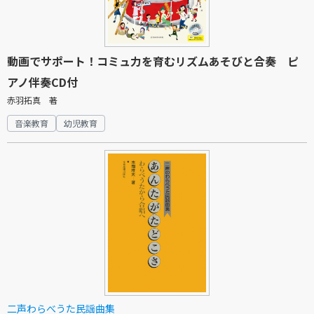
動画でサポート！コミュ力を育むリズムあそびと合奏 ピ
アノ伴奏CD付
赤羽拓真 著
音楽教育
幼児教育
二声わらべうた民謡曲集