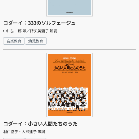
コダーイ：333のソルフェージュ
中川弘一郎 訳／降矢美彌子 解説
音楽教育
幼児教育
コダーイ：小さい人間たちのうた
羽仁協子・大熊進子 訳詞