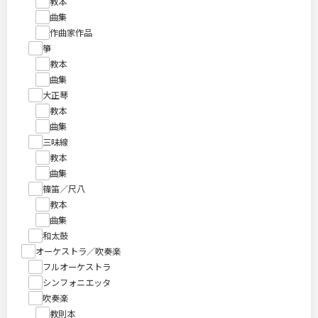
教本
曲集
作曲家作品
箏
教本
曲集
大正琴
教本
曲集
三味線
教本
曲集
篠笛／尺八
教本
曲集
和太鼓
オーケストラ／吹奏楽
フルオーケストラ
シンフォニエッタ
吹奏楽
教則本