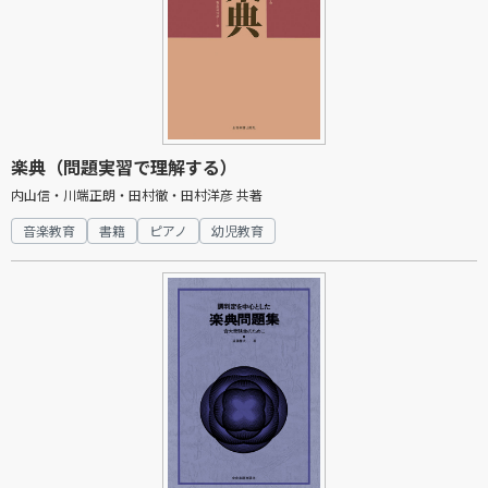
楽典（問題実習で理解する）
内山信・川端正朗・田村徹・田村洋彦 共著
音楽教育
書籍
ピアノ
幼児教育