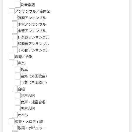
吹奏楽譜
アンサンブル／室内楽
弦楽アンサンブル
木管アンサンブル
金管アンサンブル
打楽器アンサンブル
和楽器アンサンブル
その他アンサンブル
声楽／合唱
声楽
教本
曲集（外国歌曲）
曲集（日本歌曲）
合唱
混声合唱
女声・児童合唱
男声合唱
オペラ
歌集・メロディ譜
歌謡・ポピュラー