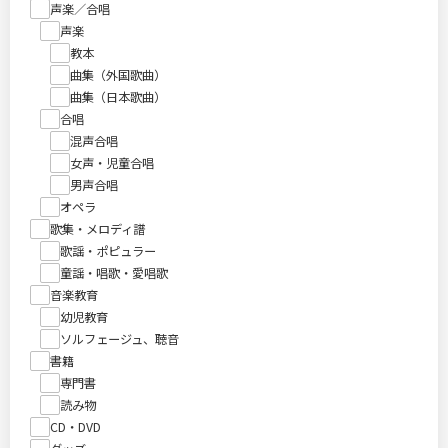
声楽／合唱
声楽
教本
曲集（外国歌曲）
曲集（日本歌曲）
合唱
混声合唱
女声・児童合唱
男声合唱
オペラ
歌集・メロディ譜
歌謡・ポピュラー
童謡・唱歌・愛唱歌
音楽教育
幼児教育
ソルフェージュ、聴音
書籍
専門書
読み物
CD・DVD