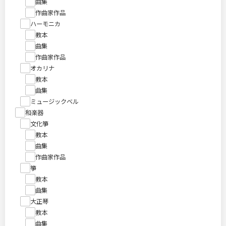
曲集
作曲家作品
ハーモニカ
教本
曲集
作曲家作品
オカリナ
教本
曲集
ミュージックベル
和楽器
文化箏
教本
曲集
作曲家作品
箏
教本
曲集
大正琴
教本
曲集