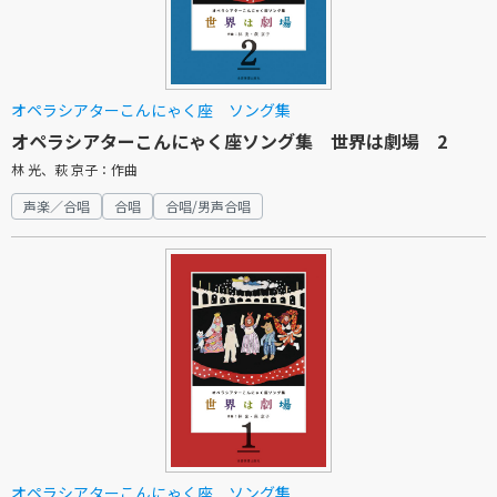
オペラシアターこんにゃく座 ソング集
オペラシアターこんにゃく座ソング集 世界は劇場 2
林 光、萩 京子：作曲
声楽／合唱
合唱
合唱/男声合唱
オペラシアターこんにゃく座 ソング集