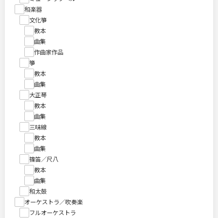
和楽器
文化箏
教本
曲集
作曲家作品
箏
教本
曲集
大正琴
教本
曲集
三味線
教本
曲集
篠笛／尺八
教本
曲集
和太鼓
オーケストラ／吹奏楽
フルオーケストラ