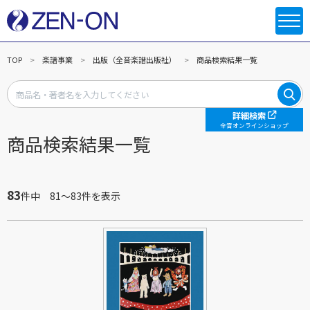
TOP
楽譜事業
出版（全音楽譜出版社）
商品検索結果一覧
詳細検索
全音オンラインショップ
商品検索結果一覧
83
件中 81～83件を表示