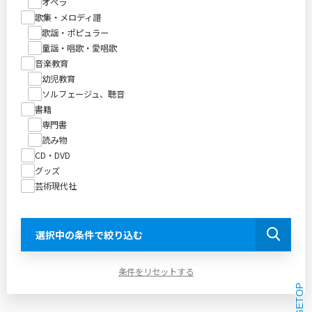
オペラ
歌集・メロディ譜
歌謡・ポピュラー
童謡・唱歌・愛唱歌
音楽教育
幼児教育
ソルフェージュ、聴音
書籍
専門書
読み物
CD・DVD
グッズ
芸術現代社
選択中の条件で絞り込む
条件をリセットする
PAGETOP