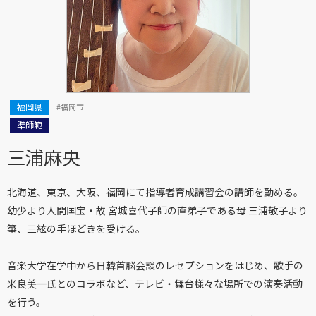
福岡県
#福岡市
準師範
三浦麻央
北海道、東京、大阪、福岡にて指導者育成講習会の講師を勤める。
幼少より人間国宝・故 宮城喜代子師の直弟子である母 三浦敬子より
箏、三絃の手ほどきを受ける。
音楽大学在学中から日韓首脳会談のレセプションをはじめ、歌手の
米良美一氏とのコラボなど、テレビ・舞台様々な場所での演奏活動
を行う。