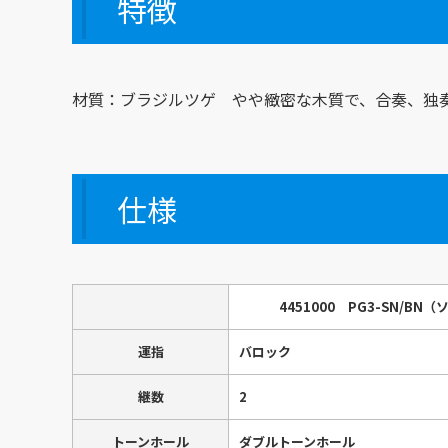
特徴
材質：ブラジルツゲ やや緻密な木質で、合奏、独
仕様
4451000 PG3-SN/BN
運指
バロック
継数
2
トーンホール
ダブルトーンホール