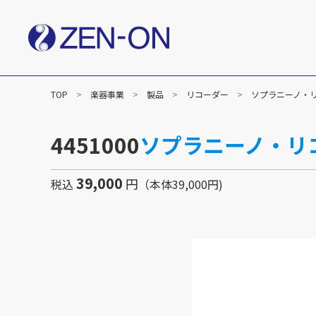
TOP
楽器事業
製品
リコーダー
ソプラニーノ・リコ
社長メッセージ
企業
楽譜事業
4451000
ソプラニーノ・リコ
出版（全音楽譜出版社）
出版（カワイ出版）
C&R（作品管理）
39,000
円
税込
（本体39,000円)