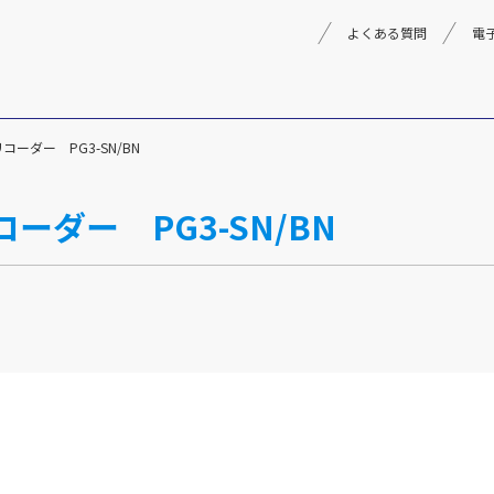
よくある質問
電
ーダー PG3-SN/BN
理念
採用情報
楽器事業
ーダー PG3-SN/BN
製品
音楽教育
文化箏音楽振興会