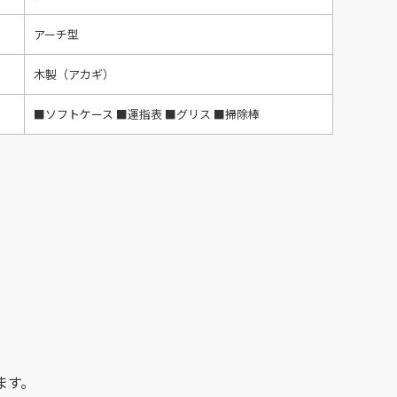
アーチ型
木製（アカギ）
■ソフトケース ■運指表 ■グリス ■掃除棒
ます。