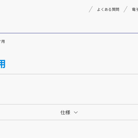
よくある質問
電
ノ用
理念
採用情報
楽器事業
用
製品
音楽教育
文化箏音楽振興会
仕様