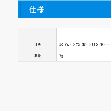
仕様
寸法
10（W）×72（D）×330（H）m
重量
7g