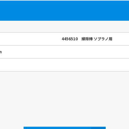
4456510 掃除棒 ソプラノ用
m