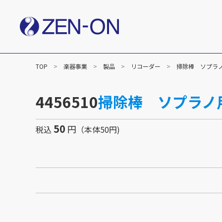
TOP
楽器事業
製品
リコーダー
掃除棒 ソプラ
社長メッセージ
企業
楽譜事業
4456510
掃除棒 ソプラノ
出版（全音楽譜出版社）
出版（カワイ出版）
C&R（作品管理）
50
円
税込
（本体50円)